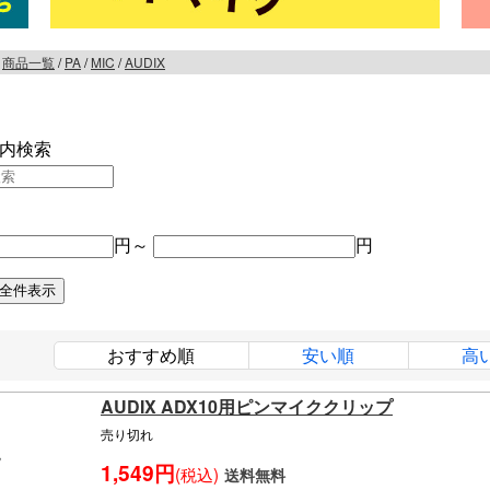
/
商品一覧
/
PA
/
MIC
/
AUDIX
内検索
円～
円
おすすめ順
安い順
高
AUDIX ADX10用ピンマイククリップ
売り切れ
1,549円
(税込)
送料無料