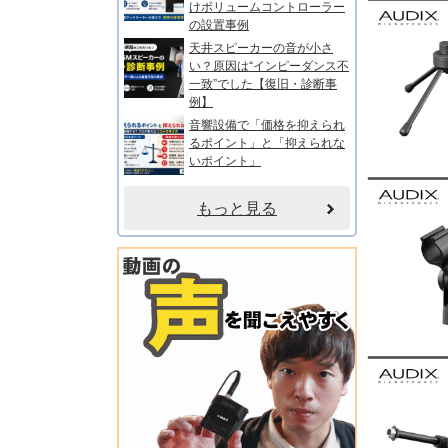
けボリュームコントローラー
の設置事例
天井スピーカーの音が小さ
い？原因は“インピーダンス不
一致”でした【復旧・診断事
例】
音響設備で「価格を抑えられ
るポイント」と「抑えられな
いポイント」
もっと見る