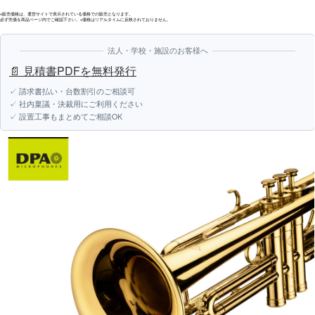
※販売価格は、運営サイトで表示されている価格での販売となります。
必ず売価を商品ページ内でご確認下さい。※価格はリアルタイムに反映されておりません。
法人・学校・施設のお客様へ
📄 見積書PDFを無料発行
✓ 請求書払い・台数割引のご相談可
✓ 社内稟議・決裁用にご利用ください
✓ 設置工事もまとめてご相談OK