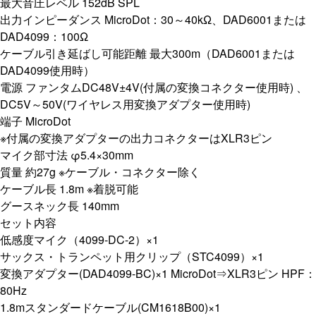
最大音圧レベル 152dB SPL
出力インピーダンス MicroDot：30～40kΩ、DAD6001または
DAD4099：100Ω
ケーブル引き延ばし可能距離 最大300m（DAD6001または
DAD4099使用時）
電源 ファンタムDC48V±4V(付属の変換コネクター使用時) 、
DC5V～50V(ワイヤレス用変換アダプター使用時)
端子 MicroDot
※付属の変換アダプターの出力コネクターはXLR3ピン
マイク部寸法 φ5.4×30mm
質量 約27g ※ケーブル・コネクター除く
ケーブル長 1.8m ※着脱可能
グースネック長 140mm
セット内容
低感度マイク（4099-DC-2）×1
サックス・トランペット用クリップ（STC4099）×1
変換アダプター(DAD4099-BC)×1 MicroDot⇒XLR3ピン HPF：
80Hz
1.8mスタンダードケーブル(CM1618B00)×1