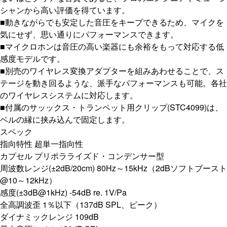
シャンから高い評価を得ています。
■動きながらでも安定した音圧をキープできるため、マイクを
気にせず、思い通りにパフォーマンスできます。
■マイクロホンは音圧の高い楽器にも余裕をもって対応する低
感度モデルです。
■別売のワイヤレス変換アダプターを組みあわせることで、ス
テージを動き回るような、派手なパフォーマンスも可能。各社
のワイヤレスシステムに対応します。
■付属のサッックス・トランペット用クリップ(STC4099)は、
ベルの縁に挟み込んで固定します。
スペック
指向特性 超単一指向性
カプセル プリポラライズド・コンデンサー型
周波数レンジ(±2dB/20cm) 80Hz～15kHz（2dBソフトブースト
@10～12kHz）
感度(±3dB@1kHz) -54dB re. 1V/Pa
全高調波歪 1％以下（137dB SPL、ピーク）
ダイナミックレンジ 109dB