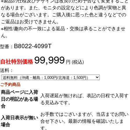
※製品の仕様及びデザインは改良のため予告なく変更すること
があります。また、モニタの設定などにより色調が実物と異
なる場合がございます。ご購入後に思った色と違うなどでの
ご返品はお受けできません。
※相性/趣向の不一致による返品・交換は承ることができませ
ん。
B8022-4099T
型番：
99,999
円
(税込)
自社特別価格
送料：
ご予約商品
商品ページに入荷
入荷遅延が無ければ、表記の日程で入荷す
日の明記がある場
る見込みです。
合
お手数ではございますが、当店までお問い
入荷日表示が無い
合せ下さい。最新の情報を確認いたしま
場合
す。