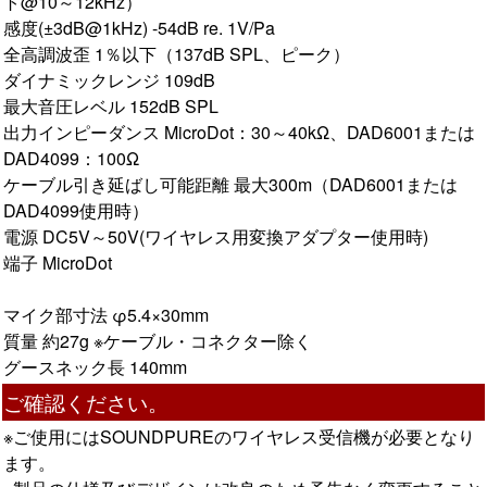
ト@10～12kHz）
感度(±3dB@1kHz) -54dB re. 1V/Pa
全高調波歪 1％以下（137dB SPL、ピーク）
ダイナミックレンジ 109dB
最大音圧レベル 152dB SPL
出力インピーダンス MicroDot：30～40kΩ、DAD6001または
DAD4099：100Ω
ケーブル引き延ばし可能距離 最大300m（DAD6001または
DAD4099使用時）
電源 DC5V～50V(ワイヤレス用変換アダプター使用時)
端子 MicroDot
マイク部寸法 φ5.4×30mm
質量 約27g ※ケーブル・コネクター除く
グースネック長 140mm
ご確認ください。
※ご使用にはSOUNDPUREのワイヤレス受信機が必要となり
ます。