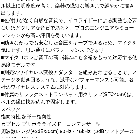
ル以上に明瞭度が高く、楽器の繊細な響きまで鮮やかに描き
出します。
■色付けがなく自然な音質で、イコライザーによる調整も必要
ないほどクリアな音質であると、プロのエンジニアやミュー
ジシャンから高い評価を得ています。
■動きながらでも安定した音圧をキープできるため、マイクを
気にせず、思い通りにパフォーマンスできます。
■マイクロホンは音圧の高い楽器にも余裕をもって対応する低
感度モデルです。
■別売のワイヤレス変換アダプターを組みあわせることで、ス
テージを動き回るような、派手なパフォーマンスも可能。各
社のワイヤレスシステムに対応します。
■付属のサッックス・トランペット用クリップ(STC4099)は、
ベルの縁に挟み込んで固定します。
スペック
指向特性 超単一指向性
カプセル プリポラライズド・コンデンサー型
周波数レンジ(±2dB/20cm) 80Hz～15kHz（2dBソフトブース