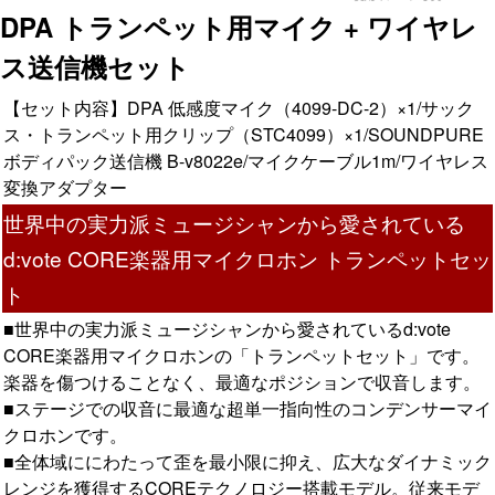
DPA トランペット用マイク + ワイヤレ
ス送信機セット
【セット内容】DPA 低感度マイク（4099-DC-2）×1/サック
ス・トランペット用クリップ（STC4099）×1/SOUNDPURE
ボディパック送信機 B-v8022e/マイクケーブル1m/ワイヤレス
変換アダプター
世界中の実力派ミュージシャンから愛されている
d:vote CORE楽器用マイクロホン トランペットセッ
ト
■世界中の実力派ミュージシャンから愛されているd:vote
CORE楽器用マイクロホンの「トランペットセット」です。
楽器を傷つけることなく、最適なポジションで収音します。
■ステージでの収音に最適な超単一指向性のコンデンサーマイ
クロホンです。
■全体域ににわたって歪を最小限に抑え、広大なダイナミック
レンジを獲得するCOREテクノロジー搭載モデル。従来モデ