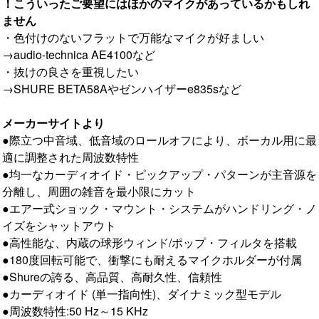
！こういったご要望にはほかのマイクがあっているかもしれ
ません
・色付けのないフラットで万能なマイクが好ましい
→audio-technica AE4100など
・抜けの良さを重視したい
→SHURE BETA58Aやゼンハイザーe835sなど
メーカーサイトより
●際立つ中音域、低音域のロールオフにより、ボーカル用に最
適に調整された周波数特性
●均一なカーディオイド・ピックアップ・パターンが主音源を
分離し、周囲の雑音を最小限にカット
●エアー式ショック・マウント・システムがハンドリング・ノ
イズをシャットアウト
●高性能な、内蔵の球形ウィンド/ポップ・フィルタを搭載
●180度回転可能で、衝撃にも耐えるマイクホルダーが付属
●Shureの誇る、高品質、高耐久性、信頼性
●カーディオイド (単一指向性)、ダイナミック型モデル
●周波数特性:50 Hz～15 KHz