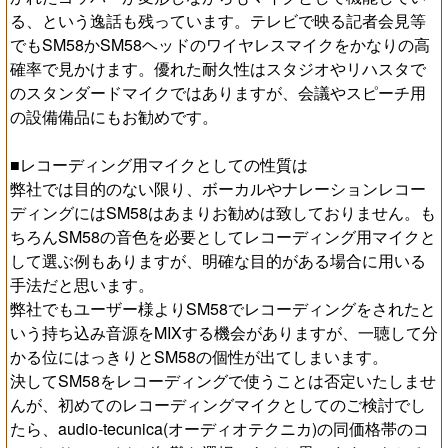
る、という逸話も残っています。テレビで映る記者会見等
でもSM58かSM58ヘッドのワイヤレスマイクをかなりの高
確率で見かけます。優れた耐久性はスタジオやリハスタで
のスタンダードマイクではありますが、会議やスピーチ用
の設備備品にもお勧めです。
■レコーディング用マイクとしての性質は
弊社では目的のない限り、ボーカルやナレーションレコー
ディングにはSM58はあまりお勧めは致しておりません。も
ちろんSM58の音色を必要としてレコーディング用マイクと
して選ぶ例もありますが、明確な目的がある場合に用いる
手法だと思います。
弊社でもユーザー様よりSM58でレコーディングをされたと
いう持ち込み音源をMIXする機会がありますが、一聴して分
かる位にはっきりとSM58の個性が出てしまいます。
決してSM58をレコーディングで使うことは否定いたしませ
んが、初めてのレコーディングマイクとしてのご検討でし
たら、audio-tecunica(オーディオテクニカ)の同価格帯のコ