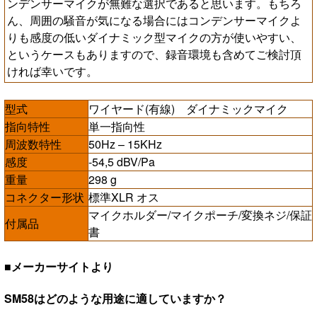
ンデンサーマイクが無難な選択であると思います。もちろ
ん、周囲の騒音が気になる場合にはコンデンサーマイクよ
りも感度の低いダイナミック型マイクの方が使いやすい、
というケースもありますので、録音環境も含めてご検討頂
ければ幸いです。
型式
ワイヤード(有線) ダイナミックマイク
指向特性
単一指向性
周波数特性
50Hz – 15KHz
感度
-54,5 dBV/Pa
重量
298 g
コネクター形状
標準XLR オス
マイクホルダー/マイクポーチ/変換ネジ/保証
付属品
書
■メーカーサイトより
SM58はどのような用途に適していますか？