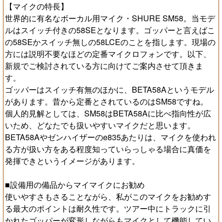
【マイクの特長】
世界的に有名なボーカル用マイク・SHURE SM58。当モデ
ルはスイッチ付きの58SEとなります。ゴッパーと言えばこ
の58SEかスイッチ無しの58LCEのことを指します。現場の
方には説明不要なほどの定番マイクロフォンです。以下、
新規でご検討されている方に向けてご案内させて頂きま
す。
ゴッパーはスイッチ有無のほかに、BETA58Aというモデル
があります。昔から定番とされているのはSM58ですね。
個人的見解としては、SM58はBETA58Aに比べ指向性が広
いため、どなたでも扱いやすいマイクだと思います。
BETA58Aやゼンハイザーのe835あたりは、マイクを使われ
る方が扱い方をある程度知っていらっしゃる場合に真価を
発揮できというイメージがあります。
■設備用の備品からマイマイクにお勧め
使いやすさもさることながら、私がこのマイクをお勧めす
る最大のポイントは耐久性です。ツアー中にトラックに引
かれたゴッパーが変形しながらもマイクとして機能してい