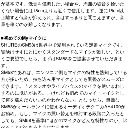
が基本です。低音を強調したい場合や、周囲の騒音を拾いた
くない場合には15cmよりも近くで使用します。逆に15cm以
上離すと低音が抑えられ、音はすっきりと聞こえますが、音
量を稼ぐのが難しくなります。
■初めてのMyマイクに
SHUREのSM58は世界中で愛用されている定番マイクです。
冒険はせずにとにかくスタンダードなマイクが欲しい、とい
うご要望でしたら、まずはSM58をご提案させていただきま
す。
SM58であれば、エンジニア側もマイクの特性を熟知している
方が多いため、持ち込み用マイクとしても調整がスムーズに
できます。「スタジオやライブハウスのマイクを使いまわし
するのに抵抗がある。。けれども初めてのマイ・マイクとし
て何を選んだらいいのかわからない」となったら、無難な
SM58かオールランドに使えるオーディオテクニカAE4100が
お勧め。もし、マイクの買い替えを検討する段階に入ったと
しても、SM58を基準にほかのマイクがどんな特性なのか、比
べることができるようになります。