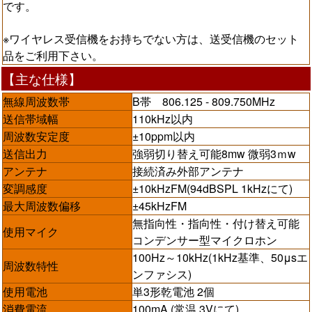
です。
※ワイヤレス受信機をお持ちでない方は、送受信機のセット
品をご利用下さい。
【主な仕様】
無線周波数帯
B帯 806.125 - 809.750MHz
送信帯域幅
110kHz以内
周波数安定度
±10ppm以内
送信出力
強弱切り替え可能8mw 微弱3ｍw
アンテナ
接続済み外部アンテナ
変調感度
±10kHzFM(94dBSPL 1kHzにて)
最大周波数偏移
±45kHzFM
無指向性・指向性・付け替え可能
使用マイク
コンデンサー型マイクロホン
100Hz～10kHz(1kHz基準、50μsエ
周波数特性
ンファシス)
使用電池
単3形乾電池 2個
消費電流
100mA (常温 3Vにて)