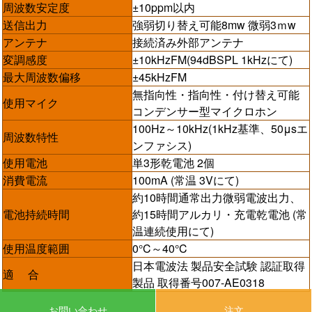
周波数安定度
±10ppm以内
送信出力
強弱切り替え可能8mw 微弱3ｍw
アンテナ
接続済み外部アンテナ
変調感度
±10kHzFM(94dBSPL 1kHzにて)
最大周波数偏移
±45kHzFM
無指向性・指向性・付け替え可能
使用マイク
コンデンサー型マイクロホン
100Hz～10kHz(1kHz基準、50μsエ
周波数特性
ンファシス)
使用電池
単3形乾電池 2個
消費電流
100mA (常温 3Vにて)
約10時間通常出力微弱電波出力、
電池持続時間
約15時間アルカリ・充電乾電池 (常
温連続使用にて)
使用温度範囲
0°C～40°C
日本電波法 製品安全試験 認証取得
適 合
製品 取得番号007-AE0318
お問い合わせ
注文