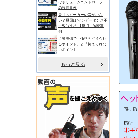
けボリュームコントローラー
の設置事例
天井スピーカーの音が小さ
い？原因は“インピーダンス不
一致”でした【復旧・診断事
例】
音響設備で「価格を抑えられ
るポイント」と「抑えられな
いポイント」
もっと見る