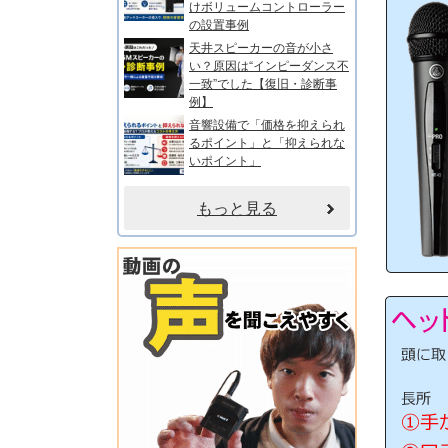
けボリュームコントローラー
の設置事例
天井スピーカーの音が小さ
い？原因は“インピーダンス不
一致”でした【復旧・診断事
例】
音響設備で「価格を抑えられ
るポイント」と「抑えられな
いポイント」
もっと見る