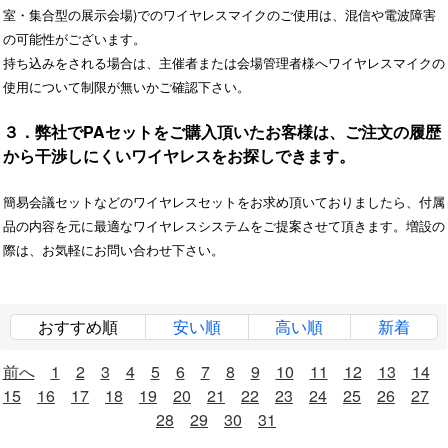
室・集合型の展示会場)でのワイヤレスマイクのご使用は、混信や電波障害
の可能性がございます。
持ち込みをされる場合は、主催者または会場管理者様へワイヤレスマイクの
使用について制限が無いかご確認下さい。
３．弊社でPAセットをご購入頂いたお客様は、ご注文の履歴
から干渉しにくいワイヤレスをお探しできます。
簡易会議セットなどのワイヤレスセットをお求め頂いておりましたら、付属
品の内容を元に最適なワイヤレスシステムをご提案させて頂きます。増設の
際は、お気軽にお問い合わせ下さい。
おすすめ順
安い順
高い順
新着
前へ
1
2
3
4
5
6
7
8
9
10
11
12
13
14
15
16
17
18
19
20
21
22
23
24
25
26
27
28
29
30
31