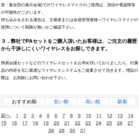
室・集合型の展示会場)でのワイヤレスマイクのご使用は、混信や電波障害
の可能性がございます。
持ち込みをされる場合は、主催者または会場管理者様へワイヤレスマイクの
使用について制限が無いかご確認下さい。
３．弊社でPAセットをご購入頂いたお客様は、ご注文の履歴
から干渉しにくいワイヤレスをお探しできます。
簡易会議セットなどのワイヤレスセットをお求め頂いておりましたら、付属
品の内容を元に最適なワイヤレスシステムをご提案させて頂きます。増設の
際は、お気軽にお問い合わせ下さい。
おすすめ順
安い順
高い順
新着
前へ
1
2
3
4
5
6
7
8
9
10
11
12
13
14
15
16
17
18
19
20
21
22
23
24
25
26
27
28
29
30
31