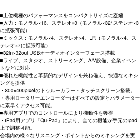
■上位機種のパフォーマンスをコンパクトサイズに凝縮
■入力：モノラル×16、ステレオ×3（モノラル×32/ ステレオ×3
に拡張可能）
■ミックス：モノラル×4、ステレオ×4、LR（モノラル×4、ス
テレオ×7に拡張可能）
■32in×32out USBオーディオインターフェース搭載
■ライブ、スタジオ、ストリーミング、A/V設備、企業イベン
トなどに対応
■優れた機能性と革新的なデザインを兼ね備え、快適なミキシ
ングを提供
・800×400pixelのトゥルーカラー・タッチスクリーン搭載。
・専用ロータリーエンコーダーはすべての設定とパラメーター
に素早くアクセス可能。
■専用アプリでのコントロールにより機動性を獲得
・iPad用アプリ「Qu-Pad」により、全ての機能が手元のipad
上で調整可能。
会場内の様々なリスニング・ポイントからのミキシングを実