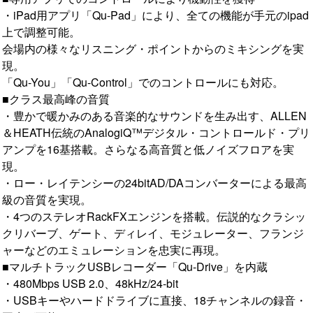
・iPad用アプリ「Qu-Pad」により、全ての機能が手元のipad
上で調整可能。
会場内の様々なリスニング・ポイントからのミキシングを実
現。
「Qu-You」「Qu-Control」でのコントロールにも対応。
■クラス最高峰の音質
・豊かで暖かみのある音楽的なサウンドを生み出す、ALLEN
＆HEATH伝統のAnalogiQ™デジタル・コントロールド・プリ
アンプを16基搭載。さらなる高音質と低ノイズフロアを実
現。
・ロー・レイテンシーの24bitAD/DAコンバーターによる最高
級の音質を実現。
・4つのステレオRackFXエンジンを搭載。伝説的なクラシッ
クリバーブ、ゲート、ディレイ、モジュレーター、フランジ
ャーなどのエミュレーションを忠実に再現。
■マルチトラックUSBレコーダー「Qu-Drive」を内蔵
・480Mbps USB 2.0、48kHz/24-bit
・USBキーやハードドライブに直接、18チャンネルの録音・