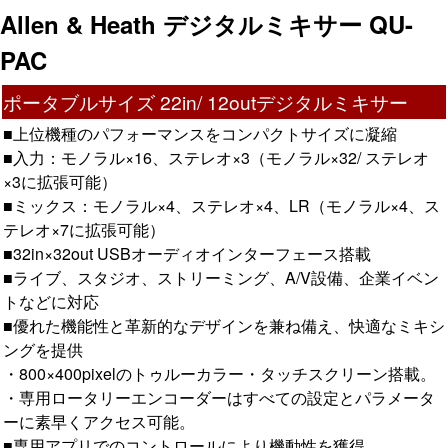
Allen & Heath デジタルミキサー QU-
PAC
ポータブルサイズ 22in/ 12outデジタルミキサー
■上位機種のパフォーマンスをコンパクトサイズに凝縮
■入力：モノラル×16、ステレオ×3（モノラル×32/ ステレオ
×3に拡張可能）
■ミックス：モノラル×4、ステレオ×4、LR（モノラル×4、ス
テレオ×7に拡張可能）
■32in×32out USBオーディオインターフェース搭載
■ライブ、スタジオ、ストリーミング、A/V設備、企業イベン
トなどに対応
■優れた機能性と革新的なデザインを兼ね備え、快適なミキシ
ングを提供
・800×400pixelのトゥルーカラー・タッチスクリーン搭載。
・専用ロータリーエンコーダーはすべての設定とパラメータ
ーに素早くアクセス可能。
■専用アプリでのコントロールにより機動性を獲得