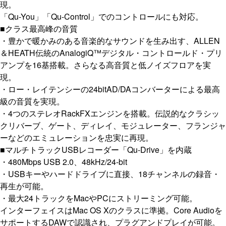
現。
「Qu-You」「Qu-Control」でのコントロールにも対応。
■クラス最高峰の音質
・豊かで暖かみのある音楽的なサウンドを生み出す、ALLEN
＆HEATH伝統のAnalogiQ™デジタル・コントロールド・プリ
アンプを16基搭載。さらなる高音質と低ノイズフロアを実
現。
・ロー・レイテンシーの24bitAD/DAコンバーターによる最高
級の音質を実現。
・4つのステレオRackFXエンジンを搭載。伝説的なクラシッ
クリバーブ、ゲート、ディレイ、モジュレーター、フランジャ
ーなどのエミュレーションを忠実に再現。
■マルチトラックUSBレコーダー「Qu-Drive」を内蔵
・480Mbps USB 2.0、48kHz/24-bit
・USBキーやハードドライブに直接、18チャンネルの録音・
再生が可能。
・最大24トラックをMacやPCにストリーミング可能。
インターフェイスはMac OS Xのクラスに準拠。Core Audioを
サポートするDAWで認識され、プラグアンドプレイが可能。