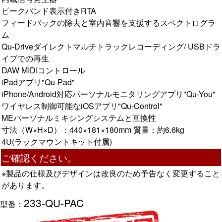
ピークバンド表示付きRTA
フィードバックの除去と室内音響を支援するスペクトログラ
ム
Qu-Driveダイレクトマルチトラックレコーディング/ USBドラ
イブでの再生
DAW MIDIコントロール
iPadアプリ"Qu-Pad"
iPhone/Android対応パーソナルモニタリングアプリ"Qu-You"
ワイヤレス制御可能なiOSアプリ"Qu-Control"
MEパーソナルミキシングシステムと互換性
寸法（W×H×D）：440×181×180mm 質量：約6.6kg
4U(ラックマウントキット付属)
ご確認ください。
※製品の仕様及びデザインは改良のため予告なく変更すること
があります。
233-QU-PAC
型番：