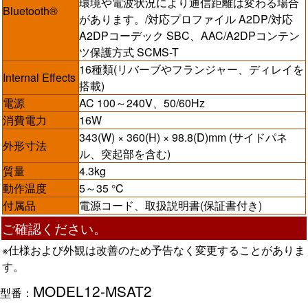
環境や電波状況により通信距離は変わる場合
Bluetooth®
があります。/対応プロファイル A2DP/対応
A2DPコーデック SBC、AAC/A2DPコンテン
ツ保護方式 SCMS-T
16種類(リバーブやフランジャー、ディレイを
Internal Effects
搭載)
電源
AC 100～240V、50/60Hz
消費電力
16W
343(W) × 360(H) × 98.8(D)mm (サイドパネ
外形寸法
ル、突起部を含む)
質量
4.3kg
動作温度
5～35 °C
付属品
電源コード、取扱説明書(保証書付き)
ご確認ください。
※仕様および外観は改善のため予告なく変更することがありま
す。
MODEL12-MSAT2
型番：