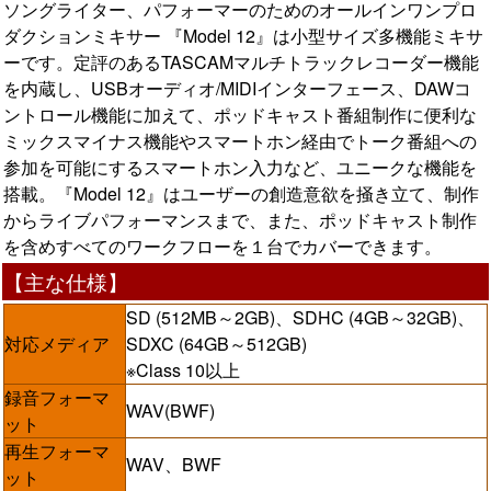
ソングライター、パフォーマーのためのオールインワンプロ
ダクションミキサー 『Model 12』は小型サイズ多機能ミキサ
ーです。定評のあるTASCAMマルチトラックレコーダー機能
を内蔵し、USBオーディオ/MIDIインターフェース、DAWコ
ントロール機能に加えて、ポッドキャスト番組制作に便利な
ミックスマイナス機能やスマートホン経由でトーク番組への
参加を可能にするスマートホン入力など、ユニークな機能を
搭載。『Model 12』はユーザーの創造意欲を掻き立て、制作
からライブパフォーマンスまで、また、ポッドキャスト制作
を含めすべてのワークフローを１台でカバーできます。
【主な仕様】
SD (512MB～2GB)、SDHC (4GB～32GB)、
対応メディア
SDXC (64GB～512GB)
※Class 10以上
録音フォーマ
WAV(BWF)
ット
再生フォーマ
WAV、BWF
ット