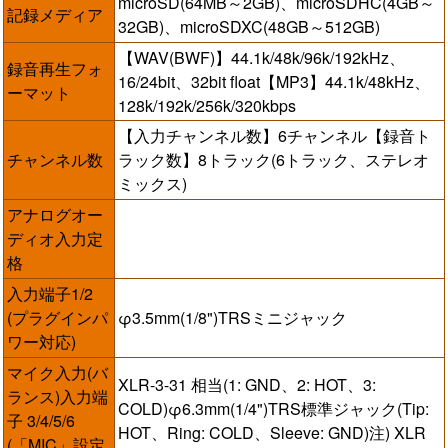
microSD(64MB～2GB)、microSDHC(4GB～
記録メディア
32GB)、microSDXC(48GB～512GB)
【WAV(BWF)】44.1k/48k/96k/192kHz、
録音再生フォ
16/24bit、32bit float【MP3】44.1k/48kHz、
ーマット
128k/192k/256k/320kbps
【入力チャンネル数】6チャンネル【録音ト
チャンネル数
ラック数】8トラック(6トラック、ステレオ
ミックス)
アナログオー
ディオ入力定
格
入力端子1/2
(プラグインパ
φ3.5mm(1/8")TRSミニジャック
ワー対応)
マイク入力(バ
XLR-3-31 相当(1: GND、2: HOT、3:
ランス)入力端
COLD)φ6.3mm(1/4")TRS標準ジャック(Tip:
子 3/4/5/6
HOT、Ring: COLD、Sleeve: GND)注) XLR
(「MIC」設定