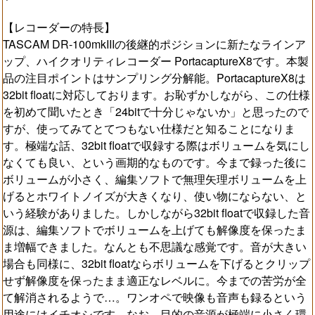
【レコーダーの特長】
TASCAM DR-100mkIIIの後継的ポジションに新たなラインア
ップ、ハイクオリティレコーダー PortacaptureX8です。本製
品の注目ポイントはサンプリング分解能。PortacaptureX8は
32bit floatに対応しております。お恥ずかしながら、この仕様
を初めて聞いたとき「24bitで十分じゃないか」と思ったので
すが、使ってみてとてつもない仕様だと知ることになりま
す。極端な話、32bit floatで収録する際はボリュームを気にし
なくても良い、という画期的なものです。今まで録った後に
ボリュームが小さく、編集ソフトで無理矢理ボリュームを上
げるとホワイトノイズが大きくなり、使い物にならない、と
いう経験がありました。しかしながら32bit floatで収録した音
源は、編集ソフトでボリュームを上げても解像度を保ったま
ま増幅できました。なんとも不思議な感覚です。音が大きい
場合も同様に、32bit floatならボリュームを下げるとクリップ
せず解像度を保ったまま適正なレベルに。今までの苦労が全
て解消されるようで…。ワンオペで映像も音声も録るという
用途にはイチオシです。なお、目的の音源が極端に小さく環