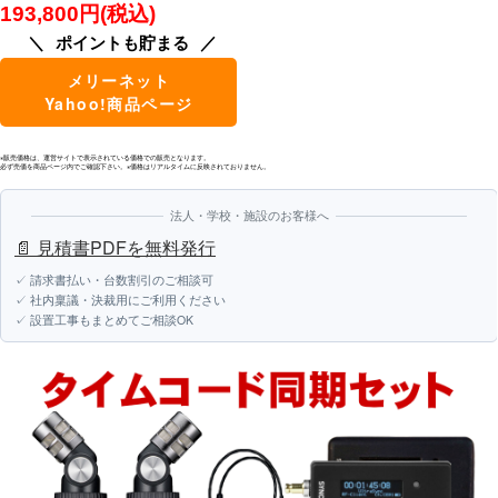
193,800円(税込)
ポイントも貯まる
メリーネット
Yahoo!商品ページ
※販売価格は、運営サイトで表示されている価格での販売となります。
必ず売価を商品ページ内でご確認下さい。※価格はリアルタイムに反映されておりません。
法人・学校・施設のお客様へ
📄 見積書PDFを無料発行
✓ 請求書払い・台数割引のご相談可
✓ 社内稟議・決裁用にご利用ください
✓ 設置工事もまとめてご相談OK