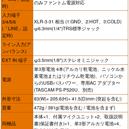
のみファントム電源対応
時)
入力端子
XLR-3-31 相当 (1:GND、2:HOT、3:COLD)
3/4/5/6
(「LINE」設
φ6.3mm(1/4")TRS標準ジャック
定時)
ライン入力(ア
ンバランス)
EXT IN 端子
φ3.5mm(1/8")ステレオミニジャック
単3形電池 4本(アルカリ乾電池、ニッケル水
素電池またはリチウム乾電池)、パソコンか
電源
らのUSBバスパワー、専用AC アダプター
(TASCAM PS-P520U、別売)
外形寸法
83(W)× 205.6(H)× 41.5(D)mm (突起を含む)
質量
472g / 381g(電池を含む / 電池を含まず)
本体×1、付属マイクユニット×2、取扱説明
同梱品
書(保証書付き)×1、単3形アルカリ電池×4、