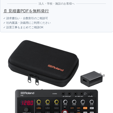
法人・学校・施設のお客様へ
📄 見積書PDFを無料発行
✓ 請求書払い・台数割引のご相談可
✓ 社内稟議・決裁用にご利用ください
✓ 設置工事もまとめてご相談OK