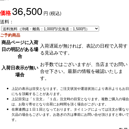
36,500
円
(税込)
価格
送料：
ご予約商品
商品ページに入荷
入荷遅延が無ければ、表記の日程で入荷す
日の明記がある場
る見込みです。
合
お手数ではございますが、当店までお問い
入荷日表示が無い
合せ下さい。最新の情報を確認いたしま
場合
す。
上記の表示は目安となります。ご注文状況や運送状況により表示よりもお日
にちを頂戴することがあります。
上記目安は「１注文」「１点」注文時の目安となります。複数ご購入の場合
は、お取り寄せとなり出荷にお時間を頂く場合がございます。
在庫連携は１日１回となっております。タイミングによっては注文が重なり
欠品の場合もございます。お急ぎの方は事前にお問い合せ頂けますと幸いで
す。