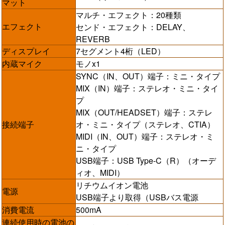
マット
マルチ・エフェクト：20種類
エフェクト
センド・エフェクト：DELAY、
REVERB
ディスプレイ
7セグメント4桁（LED）
内蔵マイク
モノx1
SYNC（IN、OUT）端子：ミニ・タイプ
MIX（IN）端子：ステレオ・ミニ・タイ
プ
MIX（OUT/HEADSET）端子：ステレ
接続端子
オ・ミニ・タイプ（ステレオ、CTIA）
MIDI（IN、OUT）端子：ステレオ・ミ
ニ・タイプ
USB端子：USB Type-C（R）（オーデ
ィオ、MIDI）
リチウムイオン電池
電源
USB端子より取得（USBバス電源
消費電流
500mA
連続使用時の電池の