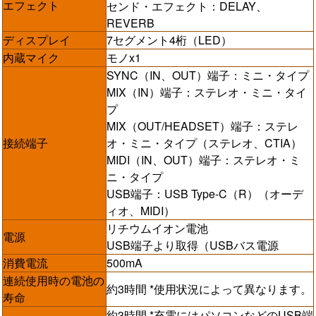
エフェクト
センド・エフェクト：DELAY、
REVERB
ディスプレイ
7セグメント4桁（LED）
内蔵マイク
モノx1
SYNC（IN、OUT）端子：ミニ・タイプ
MIX（IN）端子：ステレオ・ミニ・タイ
プ
MIX（OUT/HEADSET）端子：ステレ
接続端子
オ・ミニ・タイプ（ステレオ、CTIA）
MIDI（IN、OUT）端子：ステレオ・ミ
ニ・タイプ
USB端子：USB Type-C（R）（オーデ
ィオ、MIDI）
リチウムイオン電池
電源
USB端子より取得（USBバス電源
消費電流
500mA
連続使用時の電池の
約3時間 *使用状況によって異なります。
寿命
約3時間 *充電にはパソコンなどのUSB端