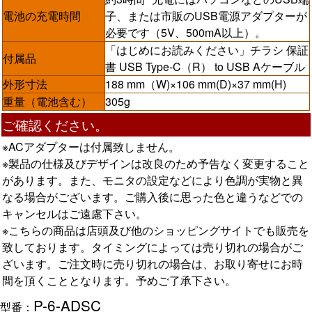
電池の充電時間
子、または市販のUSB電源アダプターが
必要です（5V、500mA以上）。
「はじめにお読みください」チラシ 保証
付属品
書 USB Type-C（R） to USB Aケーブル
外形寸法
188 mm（W)×106 mm(D)×37 mm(H)
重量（電池含む）
305g
ご確認ください。
※ACアダプターは付属致しません。
※製品の仕様及びデザインは改良のため予告なく変更すること
があります。また、モニタの設定などにより色調が実物と異
なる場合がございます。ご購入後に思った色と違うなどでの
キャンセルはご遠慮下さい。
※こちらの商品は店頭及び他のショッピングサイトでも販売を
致しております。タイミングによっては売り切れの場合がご
ざいます。ご注文時に売り切れの場合は、お取り寄せにお時
間を頂くこととなります。予めご了承下さい。
P-6-ADSC
型番：