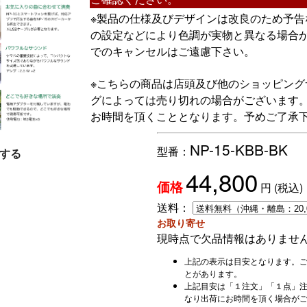
※製品の仕様及びデザインは改良のため予
の設定などにより色調が実物と異なる場合
でのキャンセルはご遠慮下さい。
※こちらの商品は店頭及び他のショッピン
グによっては売り切れの場合がございます
お時間を頂くこととなります。予めご了承
NP-15-KBB-BK
型番：
する
44,800
円
(税込)
価格
送料：
お取り寄せ
現時点で欠品情報はありませ
上記の表示は目安となります。
とがあります。
上記目安は「１注文」「１点」
なり出荷にお時間を頂く場合が