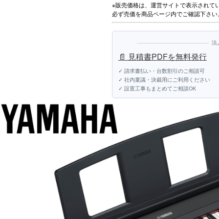
※販売価格は、運営サイトで表示されて
必ず売価を商品ページ内でご確認下さい
法
📄 見積書PDFを無料発行
✓ 請求書払い・台数割引のご相談可
✓ 社内稟議・決裁用にご利用ください
✓ 設置工事もまとめてご相談OK