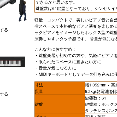
できるかと思います。
鍵盤数は61鍵盤となっており、シンセサ
軽量・コンパクトで、美しいピアノ音と自
省スペースで本格的なピアノ演奏を楽しめる
する
ックピアノをイメージしたボックス型の鍵盤
演奏しやすいタッチ感です。 音量が気にな
こんな方におすすめ：
・鍵盤楽器が初めての方や、気軽にピアノ
・限られたスペースに置きたい方に
・音量が気になる方に
・MIDIキーボードとしてデータ打ち込みに
寸法
幅1,052mm × 高
質量
5.2kg(乾電池を除
する
鍵盤数：61
鍵盤
鍵盤種：ボック
タッチレスポン
パネル
言語：英語