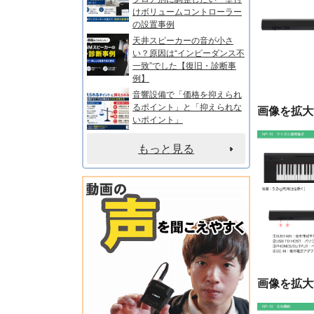
けボリュームコントローラー
の設置事例
天井スピーカーの音が小さ
い？原因は“インピーダンス不
一致”でした【復旧・診断事
例】
音響設備で「価格を抑えられ
るポイント」と「抑えられな
画像を拡大
いポイント」
もっと見る
画像を拡大