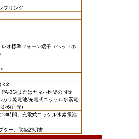
ンプリング
テレオ標準フォーン端子（ヘッドホ
）
：○
 x 2
PA-3C(またはヤマハ推奨の同等
アルカリ乾電池/充電式ニッケル水素電
)×6(別売)
約13時間、充電式ニッケル水素電池
ダプター、取扱説明書