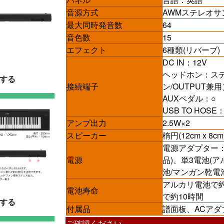
音源方式
AWMステレオサ
最大同時発音数
64
音色数
15
エフェクト
6種類(リバーブ)
DC IN：12V
ヘッドホン：ス
する
接続端子
ン/OUTPUT兼用
AUXペダル：○
USB TO HOSE
アンプ出力
2.5W×2
スピーカー
楕円(12cm x 8cm)
電源アダプター：
電源
品)、単3電池(
池/マンガン乾電池
アルカリ電池で
電池寿命
で約10時間
する
付属品
譜面板、ACア
ご確認ください。