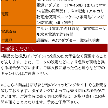
電源アダプター：PA-150B（またはヤマ
ハ推奨の同等品）、単3電池（アルカリ
電源
乾電池/充電式ニッケル水素電池/マンガ
ン乾電池）×6（別売）
アルカリ電池で約11時間、充電式ニッケ
電池寿命
ル水素電池で約9時間
付属品
譜面板、ACアダプター、取扱説明書
ご確認ください。
※製品の仕様及びデザインは改良のため予告なく変更すること
があります。また、モニタの設定などにより色調が実物と異
なる場合がございます。ご購入後に思った色と違うなどでの
キャンセルはご遠慮下さい。
※こちらの商品は店頭及び他のショッピングサイトでも販売を
致しております。タイミングによっては売り切れの場合がご
ざいます。ご注文時に売り切れの場合は、お取り寄せにお時
間を頂くこととなります。予めご了承下さい。