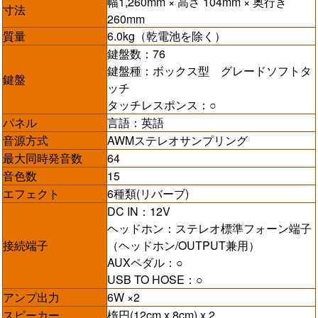
幅1,260mm × 高さ 104mm × 奥行き
寸法
260mm
質量
6.0kg（乾電池を除く）
鍵盤数：76
鍵盤種：ボックス型 グレードソフトタ
鍵盤
ッチ
タッチレスポンス：○
パネル
言語：英語
音源方式
AWMステレオサンプリング
最大同時発音数
64
音色数
15
エフェクト
6種類(リバーブ)
DC IN：12V
ヘッドホン：ステレオ標準フォーン端子
接続端子
（ヘッドホン/OUTPUT兼用）
AUXペダル：○
USB TO HOSE：○
アンプ出力
6W ×2
スピーカー
楕円(12cm x 8cm) x 2