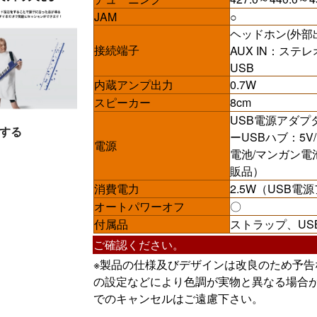
JAM
○
ヘッドホン(外部
接続端子
AUX IN：ステ
USB
内蔵アンプ出力
0.7W
スピーカー
8cm
USB電源アダプ
する
ーUSBハブ：5
電源
電池/マンガン電
販品）
消費電力
2.5W（USB
オートパワーオフ
〇
付属品
ストラップ、U
ご確認ください。
※製品の仕様及びデザインは改良のため予
の設定などにより色調が実物と異なる場合
でのキャンセルはご遠慮下さい。