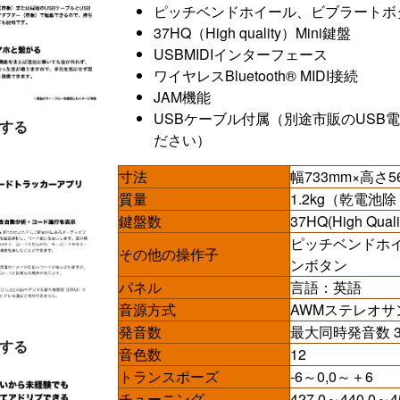
ピッチベンドホイール、ビブラートボ
37HQ（High quality）Mini鍵盤
USBMIDIインターフェース
ワイヤレスBluetooth® MIDI接続
JAM機能
USBケーブル付属（別途市販のUSB
する
ださい）
寸法
幅733mm×高さ5
質量
1.2kg（乾電池
鍵盤数
37HQ(High Qual
ピッチベンドホ
その他の操作子
ンボタン
パネル
言語：英語
音源方式
AWMステレオサ
発音数
最大同時発音数 3
する
音色数
12
トランスポーズ
-6～0,0～＋6
チューニング
427.0～440.0～