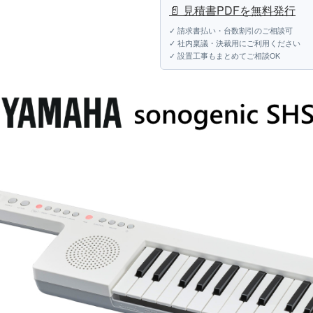
📄 見積書PDFを無料発行
✓ 請求書払い・台数割引のご相談可
✓ 社内稟議・決裁用にご利用ください
✓ 設置工事もまとめてご相談OK