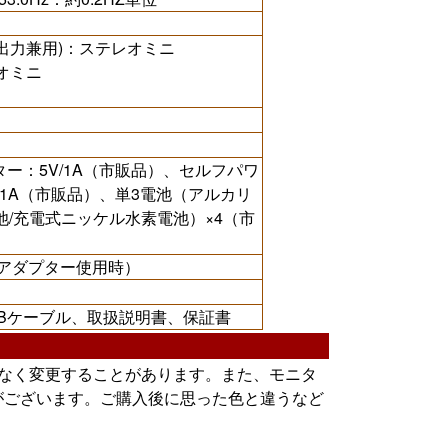
出力兼用)：ステレオミニ
レオミニ
ター：5V/1A（市販品）、セルフパワ
V/1A（市販品）、単3電池（アルカリ
池/充電式ニッケル水素電池）×4（市
電源アダプター使用時）
SBケーブル、取扱説明書、保証書
告なく変更することがあります。また、モニタ
がございます。ご購入後に思った色と違うなど