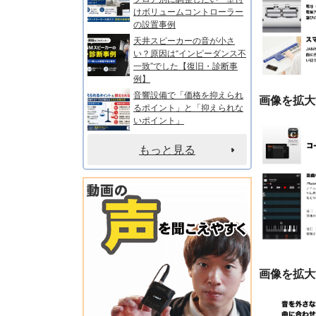
けボリュームコントローラー
の設置事例
天井スピーカーの音が小さ
い？原因は“インピーダンス不
一致”でした【復旧・診断事
例】
音響設備で「価格を抑えられ
画像を拡大
るポイント」と「抑えられな
いポイント」
もっと見る
画像を拡大