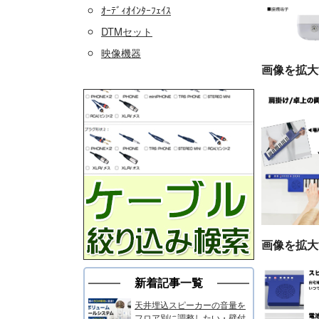
ｵｰﾃﾞｨｵｲﾝﾀｰﾌｪｲｽ
DTMセット
映像機器
画像を拡大
画像を拡大
新着記事一覧
天井埋込スピーカーの音量を
フロア別に調整したい・壁付