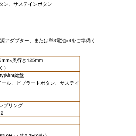
タン、サステインボタン
電源アダプター、または単3電池×4をご準備く
6mm×奥行き125mm
除く）
ity)Mini鍵盤
イール、ビブラートボタン、サステイ
ンプリング
2
453.0Hz：約0.2HZ単位