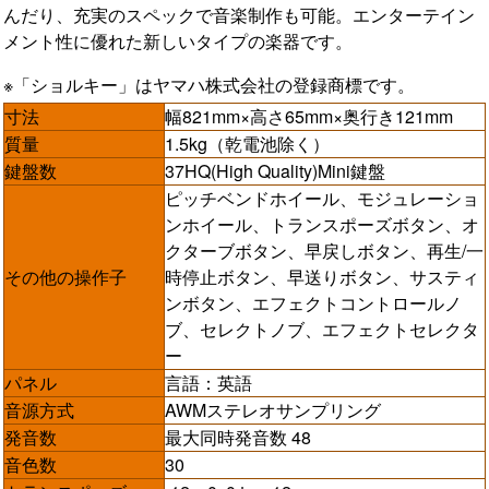
んだり、充実のスペックで音楽制作も可能。エンターテイン
メント性に優れた新しいタイプの楽器です。
※「ショルキー」はヤマハ株式会社の登録商標です。
寸法
幅821mm×高さ65mm×奥行き121mm
質量
1.5kg（乾電池除く）
鍵盤数
37HQ(High Quality)Mini鍵盤
ピッチベンドホイール、モジュレーショ
ンホイール、トランスポーズボタン、オ
クターブボタン、早戻しボタン、再生/一
その他の操作子
時停止ボタン、早送りボタン、サスティ
ンボタン、エフェクトコントロールノ
ブ、セレクトノブ、エフェクトセレクタ
ー
パネル
言語：英語
音源方式
AWMステレオサンプリング
発音数
最大同時発音数 48
音色数
30