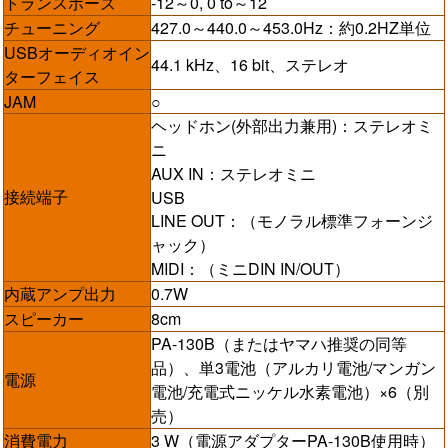
トランスポーズ
-12～0, 0 to～12
チューニング
427.0～440.0～453.0Hz：約0.2HZ単位
USBオーディオイン
44.1 kHz、16 bit、ステレオ
ターフェイス
JAM
○
ヘッドホン(外部出力兼用)：ステレオミ
ニ
AUX IN：ステレオミニ
接続端子
USB
LINE OUT：（モノラル標準フォーンジ
ャック）
MIDI：（ミニDIN IN/OUT）
内蔵アンプ出力
0.7W
スピーカー
8cm
PA-130B（またはヤマハ推奨の同等
品）、単3電池（アルカリ電池/マンガン
電源
電池/充電式ニッケル水素電池）×6（別
売）
消費電力
3 W（電源アダプターPA-130B使用時）