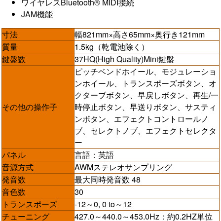
ワイヤレスBluetooth® MIDI接続
JAM機能
寸法
幅821mm×高さ65mm×奥行き121mm
質量
1.5kg（乾電池除く）
鍵盤数
37HQ(High Quality)Mini鍵盤
ピッチベンドホイール、モジュレーショ
ンホイール、トランスポーズボタン、オ
クターブボタン、早戻しボタン、再生/一
その他の操作子
時停止ボタン、早送りボタン、サスティ
ンボタン、エフェクトコントロールノ
ブ、セレクトノブ、エフェクトセレクタ
ー
パネル
言語：英語
音源方式
AWMステレオサンプリング
発音数
最大同時発音数 48
音色数
30
トランスポーズ
-12～0, 0 to～12
チューニング
427.0～440.0～453.0Hz：約0.2HZ単位