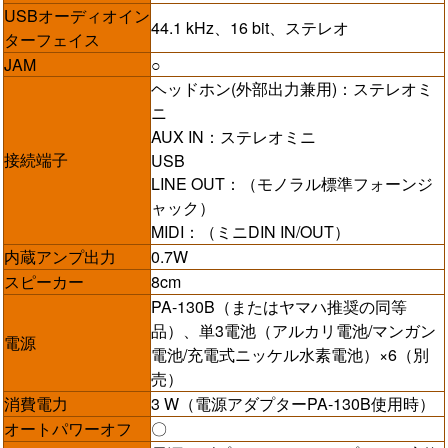
USBオーディオイン
44.1 kHz、16 bit、ステレオ
ターフェイス
JAM
○
ヘッドホン(外部出力兼用)：ステレオミ
ニ
AUX IN：ステレオミニ
接続端子
USB
LINE OUT：（モノラル標準フォーンジ
ャック）
MIDI：（ミニDIN IN/OUT）
内蔵アンプ出力
0.7W
スピーカー
8cm
PA-130B（またはヤマハ推奨の同等
品）、単3電池（アルカリ電池/マンガン
電源
電池/充電式ニッケル水素電池）×6（別
売）
消費電力
3 W（電源アダプターPA-130B使用時）
オートパワーオフ
〇