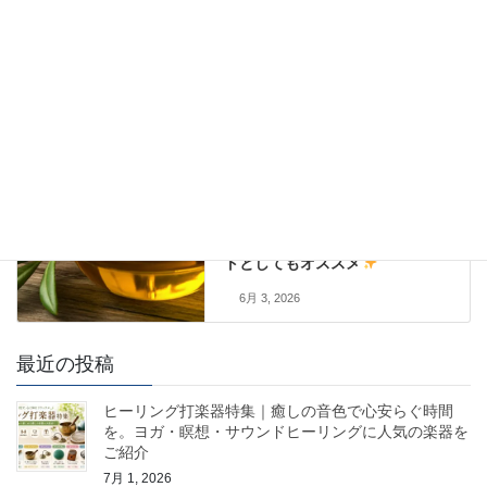
分類なし
前の記事
毎日の食卓を彩る オリーブギ
フト特集｜健康志向の方にも人
気の贈り物 お中元 お歳暮 お誕生
日 父の日 母の日などのプレゼン
トとしてもオススメ
6月 3, 2026
最近の投稿
ヒーリング打楽器特集｜癒しの音色で心安らぐ時間
を。ヨガ・瞑想・サウンドヒーリングに人気の楽器を
ご紹介
7月 1, 2026