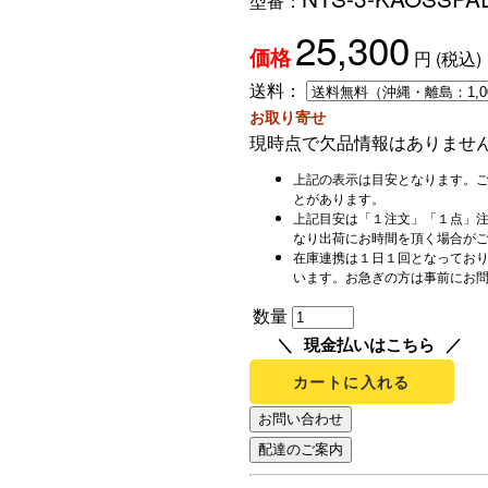
型番：
25,300
円
(税込)
価格
送料：
お取り寄せ
現時点で欠品情報はありませ
上記の表示は目安となります。
とがあります。
上記目安は「１注文」「１点」
なり出荷にお時間を頂く場合が
在庫連携は１日１回となってお
います。お急ぎの方は事前にお
数量
現金払いはこちら
カートに入れる