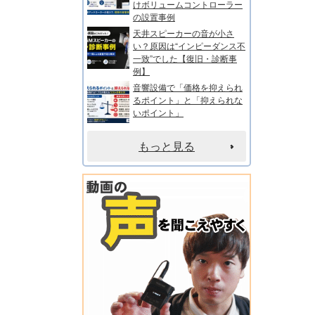
けボリュームコントローラー
の設置事例
天井スピーカーの音が小さ
い？原因は“インピーダンス不
一致”でした【復旧・診断事
例】
音響設備で「価格を抑えられ
るポイント」と「抑えられな
いポイント」
もっと見る