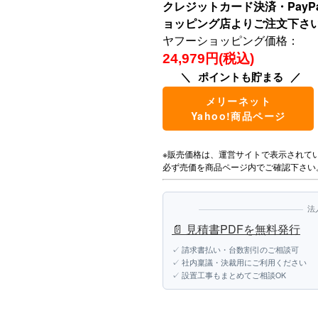
クレジットカード決済・Pay
ョッピング店よりご注文下さ
ヤフーショッピング価格：
24,979円(税込)
ポイントも貯まる
メリーネット
Yahoo!商品ページ
※販売価格は、運営サイトで表示されて
必ず売価を商品ページ内でご確認下さい
法
📄 見積書PDFを無料発行
✓ 請求書払い・台数割引のご相談可
✓ 社内稟議・決裁用にご利用ください
✓ 設置工事もまとめてご相談OK