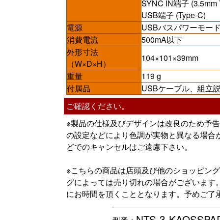
SYNC IN端子 (3.
USB端子 (Type-C)
電源
USBバスパワーモー
消費電流
500mA以下
外形寸法
104×101×39mm
（W×D×H）
重量
119 g
付属品
USBケーブル、組立
ご確認ください。
※製品の仕様及びデザインは改良のため予
の設定などにより色調が実物と異なる場合
どでのキャンセルはご遠慮下さい。
※こちらの商品は店頭及び他のショッピン
グによっては売り切れの場合がございます
にお時間を頂くこととなります。予めご了
NTS-3-KAOSSPA