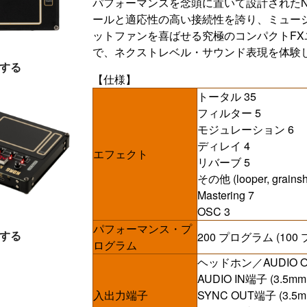
パフォーマンスを念頭に置いて設計されたN
ールと適応性の高い接続性を誇り、ミュージ
ットファンを喜ばせる究極のコンパクトFXユニットで
で、ネクストレベル・サウンド表現を体験
する
【仕様】
トータル 35
フィルター 5
モジュレーション 6
ディレイ 4
エフェクト
リバーブ 5
その他 (looper, grainshi
Mastering 7
OSC 3
パフォーマンス・プ
する
200 プログラム (10
ログラム
ヘッドホン／AUDIO 
AUDIO IN端子 (3
入出力端子
SYNC OUT端子 (3