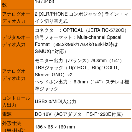
16 / 24bit
数
アナログオー
2 (XLR/PHONE コンボジャック) ライン・マ
ディオ入力
イク切り替え式
コネクター：OPTICAL（JEITA RC-5720C）
デジタルオー
信号フォーマット：Multi-channel Optical
ディオ入力
Format （88.2k/96k/176.4k/192kHz時は
S/MUXに対応）
モニター出力（バランス）/6.3mm（1/4"）
TRSジャック（Tip: HOT、Ring: COLD、
アナログオー
Sleeve: GND）×2
ディオ出力
ヘッドホン出力： 6.3mm（1/4"）ステレオ標
準ジャック
コントロール
USB2.0/MIDI入出力
入出力
電源
DC 12V（ACアダプターPS-P1220E付属）
外形寸法
186 × 65 × 160 mm
（W×H×D）