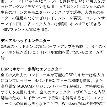
備。 フロントパネルのどのノブにも操作がしやすい角度を持
ったアングルドデザインを採用。 入力音とパソコンからの再
生音のバランスをモニターバランスノブで調整、入力音のモ
ニターの遅延をなくすゼロレイテンシーを実現。 コンデンサ
ーマイク用に、各マイク入力には個別にオン/オフができる
+48Vファントム電源を用意。
デュアルヘッドホンモニター
2系統のヘッドホン出力にバッファアンプを搭載し、各々のヘ
ッドホン抜き差しによりレベル変動を受けないモニターが可
能
DSPミキサー、多彩なエフェクター
全ての入出力のコントロールが可能なDSPミキサーは各入力
にコンプレッサー、4バンドEQ, フェーズ機能を搭載。 また
高品質なTASCAMオリジナルリバーブも搭載し、本格的な音
づくりを支援します。 全てのエフェクターはDSPによる内部
処理のため、レイテンシー（遅延）を解消すると共にコンピ
ュータへの負荷も無くなることで、Windows/Macの動作安定