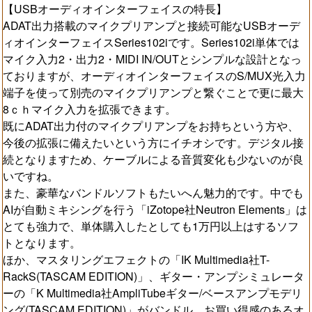
【USBオーディオインターフェイスの特長】
ADAT出力搭載のマイクプリアンプと接続可能なUSBオーデ
ィオインターフェイスSeries102iです。Series102i単体では
マイク入力2・出力2・MIDI IN/OUTとシンプルな設計となっ
ておりますが、オーディオインターフェイスのS/MUX光入力
端子を使って別売のマイクプリアンプと繋ぐことで更に最大
8ｃｈマイク入力を拡張できます。
既にADAT出力付のマイクプリアンプをお持ちという方や、
今後の拡張に備えたいという方にイチオシです。デジタル接
続となりますため、ケーブルによる音質変化も少ないのが良
いですね。
また、豪華なバンドルソフトもたいへん魅力的です。中でも
AIが自動ミキシングを行う「iZotope社Neutron Elements」は
とても強力で、単体購入したとしても1万円以上はするソフ
トとなります。
ほか、マスタリングエフェクトの「IK Multimedia社T-
RackS(TASCAM EDITION)」、ギター・アンプシミュレータ
ーの「K Multimedia社AmpliTubeギター/ベースアンプモデリ
ング(TASCAM EDITION)」がバンドル。お買い得感のあるオ