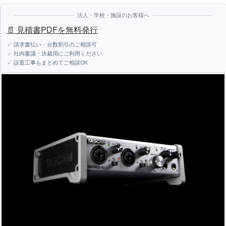
法人・学校・施設のお客様へ
📄 見積書PDFを無料発行
✓ 請求書払い・台数割引のご相談可
✓ 社内稟議・決裁用にご利用ください
✓ 設置工事もまとめてご相談OK