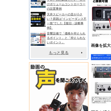
けボリュームコントローラー
の設置事例
天井スピーカーの音が小さ
い？原因は“インピーダンス不
一致”でした【復旧・診断事
例】
音響設備で「価格を抑えられ
るポイント」と「抑えられな
いポイント」
画像を拡大
もっと見る