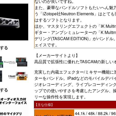
ないのが良いですね。
また、豪華なバンドルソフトもたいへん魅力
う「iZotope社Neutron Element
はするソフトとなります。
ほか、マスタリングエフェクトの「IK Multimedi
ギター・アンプシミュレーターの「K Multime
デリング(TASCAM EDITION)」がバ
ェイスです。
する
【メーカーサイトより】
高品質で拡張性に優れたTASCAMの新し
充実した内蔵エフェクター/ミキサー機能に
ターをバンドル。iPadなどのモバイルデ
ジオレコーディング、ライブレコーディング
する
ップでの使いやすさを考慮したアングル、
リーな操作性を実現します。
【主な仕様】
44.1k / 48k / 88.2k