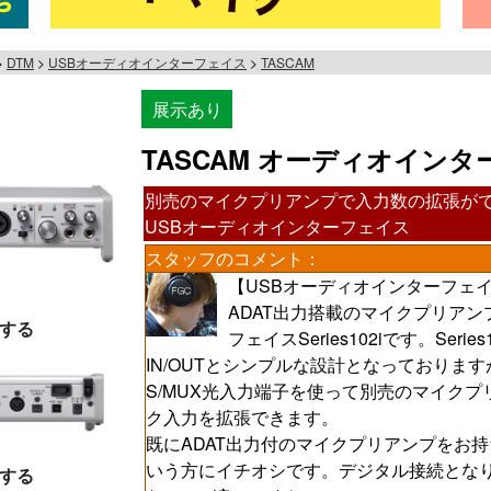
DTM
USBオーディオインターフェイス
TASCAM
展示あり
TASCAM オーディオインターフェ
別売のマイクプリアンプで入力数の拡張がで
USBオーディオインターフェイス
スタッフのコメント：
【USBオーディオインターフェ
ADAT出力搭載のマイクプリアン
する
フェイスSeries102iです。Seri
IN/OUTとシンプルな設計となっておりま
S/MUX光入力端子を使って別売のマイク
ク入力を拡張できます。
既にADAT出力付のマイクプリアンプをお
いう方にイチオシです。デジタル接続とな
する