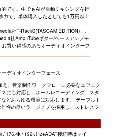
的です。中でもAIが自動ミキシングを行
s」はとても強力で、単体購入したとしても1万円以上
a社T-RackS(TASCAM EDITION)」、
dia社AmpliTubeギター/ベースアンプモ
ンドル。お買い得感のあるオーディオインターフ
いオーディオインターフェース
加え、音楽制作ワークフローに必要なエフェク
バイスにも対応し、ホームレコーディング、スタ
などあらゆる環境に対応します。 テーブルト
操作性の良いラージノブを採用し、ストレスフ
 / 96k / 176.4k / 192k Hz※ADAT接続時はマイ