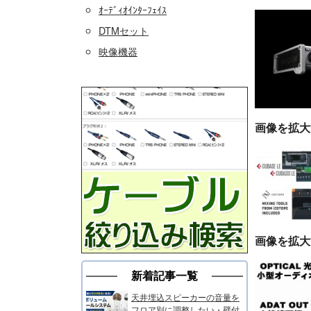
ｵｰﾃﾞｨｵｲﾝﾀｰﾌｪｲｽ
DTMセット
映像機器
画像を拡大
画像を拡大
新着記事一覧
天井埋込スピーカーの音量を
フロア別に調整したい・壁付