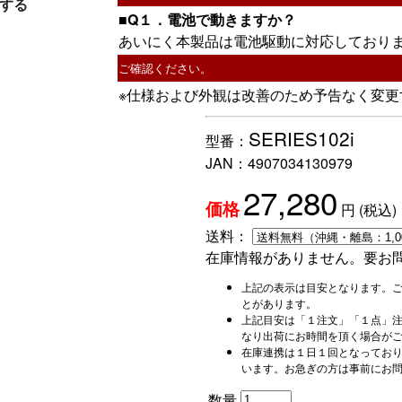
する
■Q１．電池で動きますか？
あいにく本製品は電池駆動に対応しており
ご確認ください。
※仕様および外観は改善のため予告なく変更
SERIES102i
型番：
JAN：
4907034130979
27,280
円
(税込)
価格
送料：
在庫情報がありません。要お
上記の表示は目安となります。
とがあります。
上記目安は「１注文」「１点」
なり出荷にお時間を頂く場合が
在庫連携は１日１回となってお
います。お急ぎの方は事前にお
数量