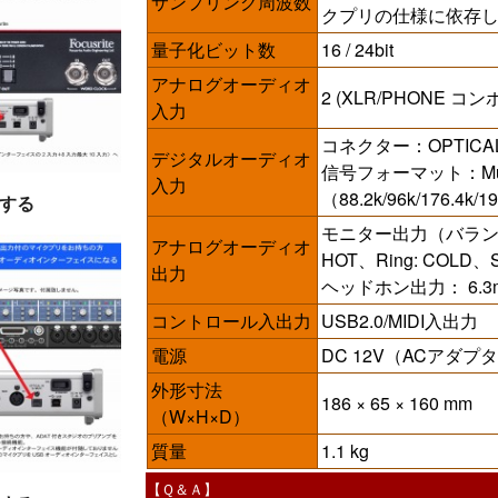
サンプリング周波数
クプリの仕様に依存
量子化ビット数
16 / 24bit
アナログオーディオ
2 (XLR/PHONE
入力
コネクター：OPTICAL（
デジタルオーディオ
信号フォーマット：Multi-c
入力
（88.2k/96k/176.4
する
モニター出力（バランス）
アナログオーディオ
HOT、Ring: COLD、S
出力
ヘッドホン出力： 6.
コントロール入出力
USB2.0/MIDI入出力
電源
DC 12V（ACアダプタ
外形寸法
186 × 65 × 160 mm
（W×H×D）
質量
1.1 kg
【Ｑ＆Ａ】