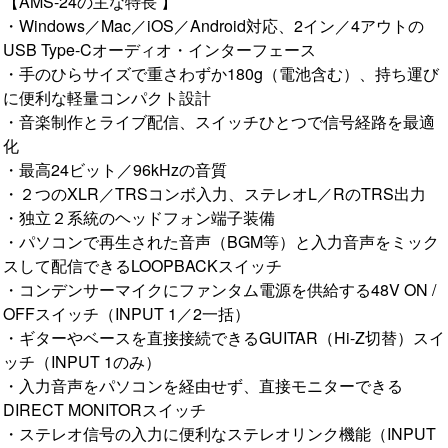
【AMS-24の主な特長 】
・Windows／Mac／iOS／Android対応、2イン／4アウトの
USB Type-Cオーディオ・インターフェース
・手のひらサイズで重さわずか180g（電池含む）、持ち運び
に便利な軽量コンパクト設計
・音楽制作とライブ配信、スイッチひとつで信号経路を最適
化
・最高24ビット／96kHzの音質
・２つのXLR／TRSコンボ入力、ステレオL／RのTRS出力
・独立２系統のヘッドフォン端子装備
・パソコンで再生された音声（BGM等）と入力音声をミック
スして配信できるLOOPBACKスイッチ
・コンデンサーマイクにファンタム電源を供給する48V ON /
OFFスイッチ（INPUT 1／2一括）
・ギターやベースを直接接続できるGUITAR（Hi-Z切替）スイ
ッチ（INPUT 1のみ）
・入力音声をパソコンを経由せず、直接モニターできる
DIRECT MONITORスイッチ
・ステレオ信号の入力に便利なステレオリンク機能（INPUT