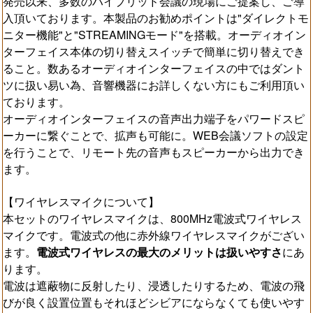
発売以来、多数のハイブリッド会議の現場にご提案し、ご導
入頂いております。本製品のお勧めポイントは"ダイレクトモ
ニター機能"と"STREAMINGモード"を搭載。オーディオイン
ターフェイス本体の切り替えスイッチで簡単に切り替えでき
ること。数あるオーディオインターフェイスの中ではダント
ツに扱い易い為、音響機器にお詳しくない方にもご利用頂い
ております。
オーディオインターフェイスの音声出力端子をパワードスピ
ーカーに繋ぐことで、拡声も可能に。WEB会議ソフトの設定
を行うことで、リモート先の音声もスピーカーから出力でき
ます。
【ワイヤレスマイクについて】
本セットのワイヤレスマイクは、800MHz電波式ワイヤレス
マイクです。電波式の他に赤外線ワイヤレスマイクがござい
ます。
電波式ワイヤレスの最大のメリットは扱いやすさ
にあ
ります。
電波は遮蔽物に反射したり、浸透したりするため、電波の飛
びが良く設置位置もそれほどシビアにならなくても使いやす