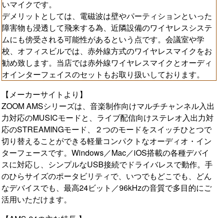
いマイクです。
デメリットとしては、電磁波は壁やパーティションといった
障害物も浸透して飛来する為、近隣設備のワイヤレスシステ
ムにも傍受される可能性があるという点です。会議室や学
校、オフィスビルでは、赤外線方式のワイヤレスマイクをお
勧め致します。当店では赤外線ワイヤレスマイクとオーディ
オインターフェイスのセットもお取り扱いしております。
【メーカーサイトより】
ZOOM AMSシリーズは、音楽制作向けマルチチャンネル入出
力対応のMUSICモードと、ライブ配信向けステレオ入出力対
応のSTREAMINGモード、２つのモードをスイッチひとつで
切り替えることができる軽量コンパクトなオーディオ・イン
ターフェースです。Windows／Mac／iOS搭載の各種デバイ
スに対応し、シンプルなUSB接続でドライバレスで動作。手
のひらサイズのポータビリティで、いつでもどこでも、どん
なデバイスでも、最高24ビット／96kHzの音質で多目的にご
活用いただけます。