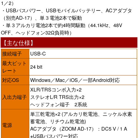
1／2）
・USBバスパワー、USBモバイルバッテリー、ACアダプタ
（別売AD-17）、単３電池2本で駆動
・単３アルカリ電池2本で約4時間駆動（44.1kHz、48V
OFF、ヘッドフォン32Ω負荷時）
【主な仕様】
接続端子
USB-C
最大ビット
24 bit
レート
対応OS
Windows／Mac／iOS／一部Android対応
XLR/TRSコンボ入力×2
入出力端子
ステレオL/R TRS出力×2
ヘッドフォン端子 2系統
単三乾電池×2 (アルカリ乾電池、ニッケル水素
蓄電池、リチウム乾電池)
電源
ACアダプタ（ZOOM AD-17）：DC5 V / 1 A
※USBバスパワー対応