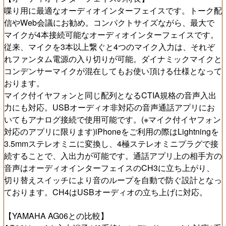
喋り用に最適なオーディオインターフェイスです。トーク配
信やWeb会議にお勧め。コンパクトサイズながら、最大で
マイクが4本接続可能なオーディオインターフェイスです。
従来、マイクを3本以上繋ぐと4つのマイク入力は、それぞ
れファンタム電源の入り切りが可能。ダイナミックマイクと
コンデンサーマイクが混在してもお使い頂ける仕様となって
おります。
マイク付イヤフォンと同じ配列となるCTIA規格の音声入出
力にも対応。USBオーディオ非対応の音声通話アプリにお
いてもアナログ接続で使用可能です。(※マイク付イヤフォン
対応のアプリに限ります)iPhoneをご利用の際はLightningを
3.5mmステレオミニに変換し、4極ステレオミニプラグで接
続することで、入出力が可能です。通話アプリ上の相手方の
音声はオーディオインターフェイスのCH3に立ち上がり、
切り替えスイッチにより音のループを自動で防ぐ設計となっ
ております。CH4はUSBオーディオの立ち上げに対応。
【YAMAHA AG06との比較】