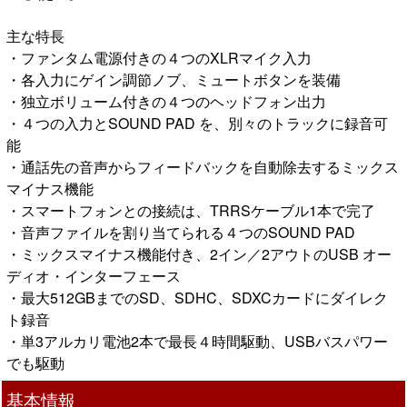
主な特長
・ファンタム電源付きの４つのXLRマイク入力
・各入力にゲイン調節ノブ、ミュートボタンを装備
・独立ボリューム付きの４つのヘッドフォン出力
・４つの入力とSOUND PAD を、別々のトラックに録音可
能
・通話先の音声からフィードバックを自動除去するミックス
マイナス機能
・スマートフォンとの接続は、TRRSケーブル1本で完了
・音声ファイルを割り当てられる４つのSOUND PAD
・ミックスマイナス機能付き、2イン／2アウトのUSB オー
ディオ・インターフェース
・最大512GBまでのSD、SDHC、SDXCカードにダイレク
ト録音
・単3アルカリ電池2本で最長４時間駆動、USBバスパワー
でも駆動
基本情報