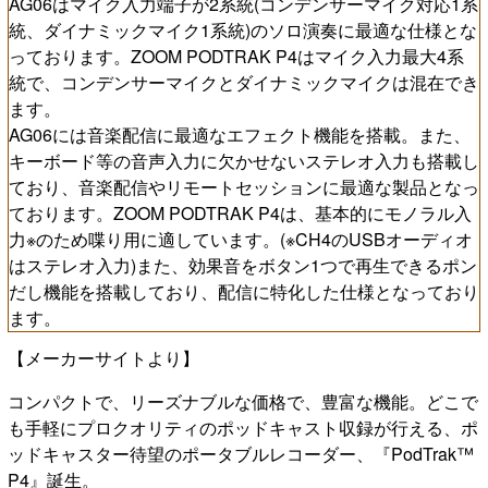
AG06はマイク入力端子が2系統(コンデンサーマイク対応1系
統、ダイナミックマイク1系統)のソロ演奏に最適な仕様とな
っております。ZOOM PODTRAK P4はマイク入力最大4系
統で、コンデンサーマイクとダイナミックマイクは混在でき
ます。
AG06には音楽配信に最適なエフェクト機能を搭載。また、
キーボード等の音声入力に欠かせないステレオ入力も搭載し
ており、音楽配信やリモートセッションに最適な製品となっ
ております。ZOOM PODTRAK P4は、基本的にモノラル入
力※のため喋り用に適しています。(※CH4のUSBオーディオ
はステレオ入力)また、効果音をボタン1つで再生できるポン
だし機能を搭載しており、配信に特化した仕様となっており
ます。
【メーカーサイトより】
コンパクトで、リーズナブルな価格で、豊富な機能。どこで
も手軽にプロクオリティのポッドキャスト収録が行える、ポ
ッドキャスター待望のポータブルレコーダー、『PodTrak™
P4』誕生。