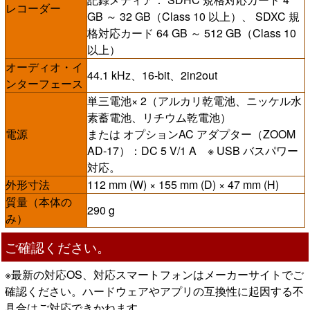
レコーダー
GB ～ 32 GB（Class 10 以上）、 SDXC 規
格対応カード 64 GB ～ 512 GB（Class 10
以上）
オーディオ・イ
44.1 kHz、16-bit、2in2out
ンターフェース
単三電池× 2（アルカリ乾電池、ニッケル水
素蓄電池、リチウム乾電池）
電源
または オプションAC アダプター（ZOOM
AD-17）：DC 5 V/1 A ※ USB バスパワー
対応。
外形寸法
112 mm (W) × 155 mm (D) × 47 mm (H)
質量（本体の
290 g
み）
ご確認ください。
※最新の対応OS、対応スマートフォンはメーカーサイトでご
確認ください。ハードウェアやアプリの互換性に起因する不
具合はご対応できかねます。