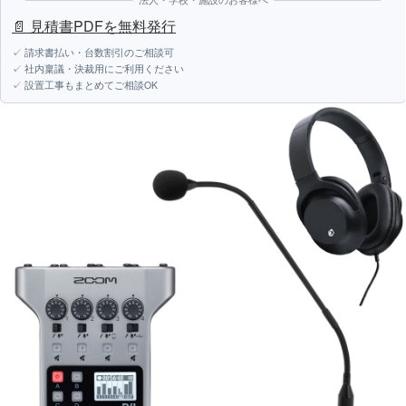
📄 見積書PDFを無料発行
✓ 請求書払い・台数割引のご相談可
✓ 社内稟議・決裁用にご利用ください
✓ 設置工事もまとめてご相談OK