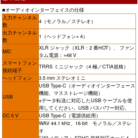
■オーディオインターフェイスの仕様
入力チャンネル
4（モノラル／ステレオ）
数
出力チャンネル
1（ヘッドフォン× 4）
数
XLR ジャック（XLR：2 番HOT）、 ファン
MIC
タム電源：+48 V
スマートフォン
TRRS ミニジャック（4 極／CTIA規格）
接続端子
ヘッドフォン
3.5 mm ステレオミニ
USB Type-C（オーディオインターフェース
機能、マスストレージ機能）
USB
※データ転送に対応したUSB ケーブルを使
用してください。USB バスパワー対応。
DC 5 V
USB Type-C（電源供給用）
WAV 44.1 kHz、16-bit モノラル／ステレ
オ
記録メディア： SDHC 規格対応カード 4