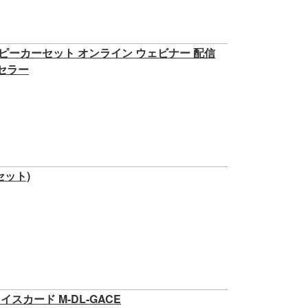
ピーカーセット オンライン ウェビナー 配信
セラー
2セット)
フェイスカード M-DL-GACE