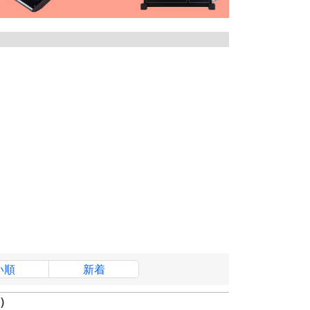
い順
新着
)