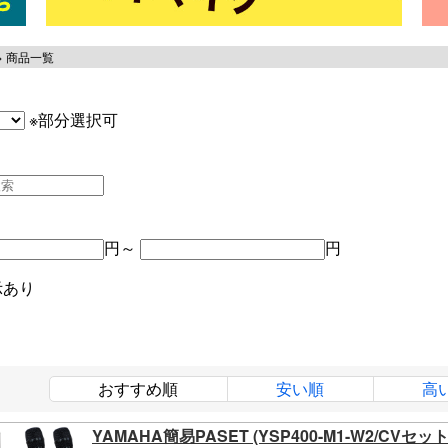
商品一覧
※部分選択可
円～
円
示あり
おすすめ順
安い順
高
YAMAHA簡易PASET (YSP400-M1-W2/CVセット