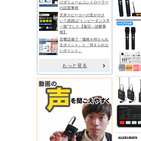
けボリュームコントローラー
の設置事例
天井スピーカーの音が小さ
い？原因は“インピーダンス不
一致”でした【復旧・診断事
例】
音響設備で「価格を抑えられ
るポイント」と「抑えられな
いポイント」
もっと見る