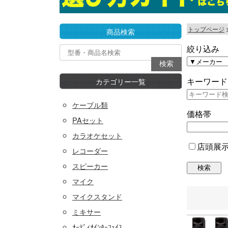
トップページ
商品検索
絞り込み
キーワード
カテゴリー一覧
ケーブル類
価格帯
PAセット
カラオケセット
店頭展
レコーダー
スピーカー
マイク
マイクスタンド
ミキサー
ｵｰﾃﾞｨｵｲﾝﾀｰﾌｪｲｽ