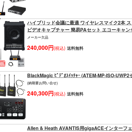
ハイブリッド会議に最適 ワイヤレスマイク2本 ス
ビデオキャプチャー 簡易PAセット エコーキャン
メーカー欠品
240,000円
(税込)
送料無料
BlackMagic ﾋﾞﾃﾞｵｽｲｯﾁｬｰ (ATEM-MP-ISO-UWP
(納期要お問い合せ)
240,300円
(税込)
送料無料
Allen & Heath AVANTIS用gigaACEインター