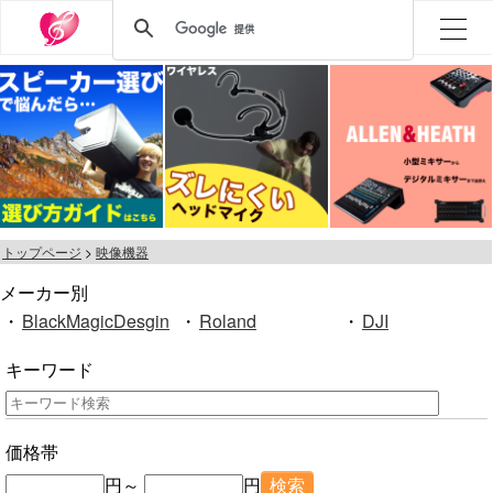
トップページ
映像機器
メーカー別
・
BlackMagicDesgin
・
Roland
・
DJI
キーワード
価格帯
円～
円