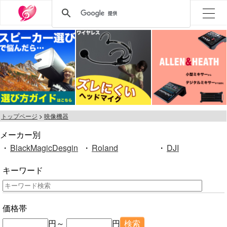
トップページ
映像機器
メーカー別
・
BlackMagicDesgin
・
Roland
・
DJI
キーワード
価格帯
円～
円