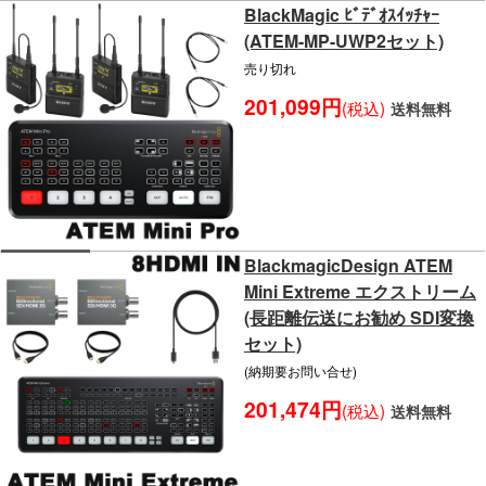
BlackMagic ﾋﾞﾃﾞｵｽｲｯﾁｬｰ
(ATEM-MP-UWP2セット)
売り切れ
201,099円
(税込)
送料無料
BlackmagicDesign ATEM
Mini Extreme エクストリーム
(長距離伝送にお勧め SDI変換
セット)
(納期要お問い合せ)
201,474円
(税込)
送料無料