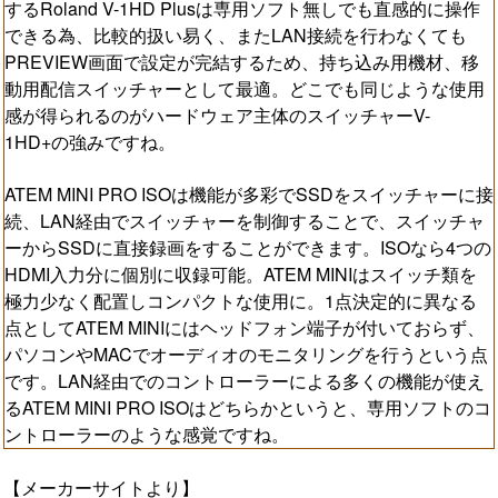
するRoland V-1HD Plusは専用ソフト無しでも直感的に操作
できる為、比較的扱い易く、またLAN接続を行わなくても
PREVIEW画面で設定が完結するため、持ち込み用機材、移
動用配信スイッチャーとして最適。どこでも同じような使用
感が得られるのがハードウェア主体のスイッチャーV-
1HD+の強みですね。
ATEM MINI PRO ISOは機能が多彩でSSDをスイッチャーに接
続、LAN経由でスイッチャーを制御することで、スイッチャ
ーからSSDに直接録画をすることができます。ISOなら4つの
HDMI入力分に個別に収録可能。ATEM MINIはスイッチ類を
極力少なく配置しコンパクトな使用に。1点決定的に異なる
点としてATEM MINIにはヘッドフォン端子が付いておらず、
パソコンやMACでオーディオのモニタリングを行うという点
です。LAN経由でのコントローラーによる多くの機能が使え
るATEM MINI PRO ISOはどちらかというと、専用ソフトのコ
ントローラーのような感覚ですね。
【メーカーサイトより】