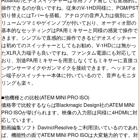
Rolandのビデオスイッチャーは専用ソフト無しでも直感的に
操作できるのが良いですね。従来のV-1HD同様に、PGM/PST
切り替えにはTバーを搭載。アナログの音声入力は個別にボ
リュームツマミやゲインノブが付いており、オーディオ部の
基本的なセッティングはPA用ミキサーと同様の感覚で操作で
きます。シンプルで直感的に操作できるビデオスイッチャー
は初めてのスイッチャーとしてもお勧め。V-1HDには無かっ
たXLR入力端子も良いですね。ファンタム電源にも対応して
おり、別途PA用ミキサーを用意しなくてもミキサーに直接コ
ンデンサーマイクやガンマイクを接続できます。ヘッドフォ
ン端子がスイッチャー本体に付いているので、音声もモニタ
リングも楽々。
■他機種との比較(ATEM MINI PRO ISO)
価格帯で比較するならばBlackmagic Design社のATEM MINI
PRO ISOが挙げられます。映像の入力部は同様に4HDMIに対
応しています。
動画編集ソフト DavinciResolveをご利用頂いているのであれ
ば、機能性の面でATEM MINI PRO ISOは大変魅力的です。対