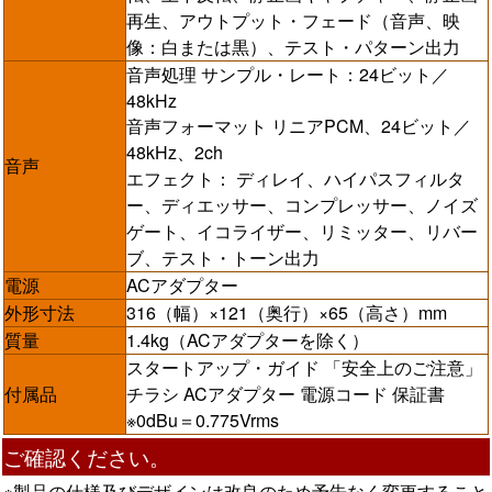
再生、アウトプット・フェード（音声、映
像：白または黒）、テスト・パターン出力
音声処理 サンプル・レート：24ビット／
48kHz
音声フォーマット リニアPCM、24ビット／
48kHz、2ch
音声
エフェクト： ディレイ、ハイパスフィルタ
ー、ディエッサー、コンプレッサー、ノイズ
ゲート、イコライザー、リミッター、リバー
ブ、テスト・トーン出力
電源
ACアダプター
外形寸法
316（幅）×121（奥行）×65（高さ）mm
質量
1.4kg（ACアダプターを除く）
スタートアップ・ガイド 「安全上のご注意」
付属品
チラシ ACアダプター 電源コード 保証書
※0dBu＝0.775Vrms
ご確認ください。
※製品の仕様及びデザインは改良のため予告なく変更すること