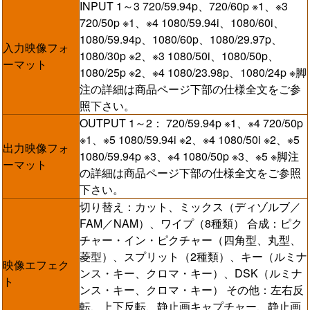
INPUT 1～3 720/59.94p、720/60p ※1、※3
720/50p ※1、※4 1080/59.94i、1080/60i、
1080/59.94p、1080/60p、1080/29.97p、
入力映像フォ
1080/30p ※2、※3 1080/50i、1080/50p、
ーマット
1080/25p ※2、※4 1080/23.98p、1080/24p ※脚
注の詳細は商品ページ下部の仕様全文をご参
照下さい。
OUTPUT 1～2： 720/59.94p ※1、※4 720/50p
※1、※5 1080/59.94i ※2、※4 1080/50i ※2、※5
出力映像フォ
1080/59.94p ※3、※4 1080/50p ※3、※5 ※脚注
ーマット
の詳細は商品ページ下部の仕様全文をご参照
下さい。
切り替え：カット、ミックス（ディゾルブ／
FAM／NAM）、ワイプ（8種類） 合成：ピク
チャー・イン・ピクチャー（四角型、丸型、
菱型）、スプリット（2種類）、キー（ルミナ
映像エフェク
ンス・キー、クロマ・キー）、DSK（ルミナ
ト
ンス・キー、クロマ・キー） その他：左右反
転、上下反転、静止画キャプチャー、静止画