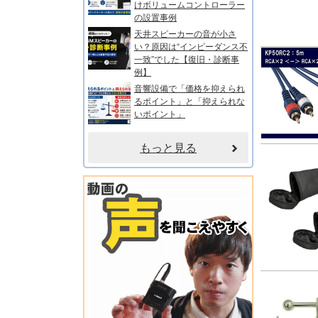
けボリュームコントローラー
の設置事例
天井スピーカーの音が小さ
い？原因は“インピーダンス不
一致”でした【復旧・診断事
例】
音響設備で「価格を抑えられ
るポイント」と「抑えられな
いポイント」
もっと見る