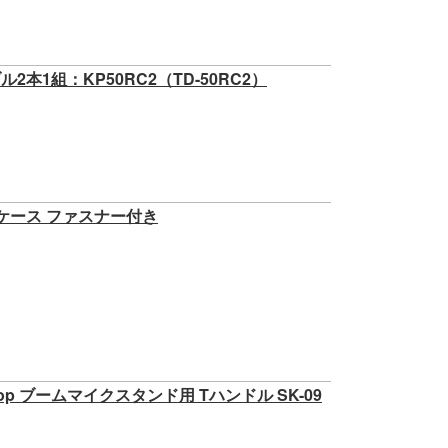
本1組：KP50RC2（TD-50RC2）
トケース ファスナー付き
op ブームマイクスタンド用 Tハンドル SK-09