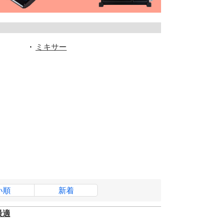
・
ミキサー
い順
新着
最適