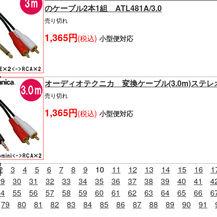
のケーブル2本1組 ATL481A/3.0
売り切れ
1,365円
(税込)
小型便対応
オーディオテクニカ 変換ケーブル(3.0m)ステレオミ
売り切れ
1,365円
(税込)
小型便対応
2
3
4
5
6
7
8
9
10
11
12
13
14
15
16
1
29
30
31
32
33
34
35
36
37
38
39
40
41
4
54
55
56
57
58
59
60
61
62
63
64
65
66
6
79
80
81
82
83
84
85
86
87
88
89
90
91