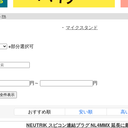
PA
・
マイクスタンド
※部分選択可
円～
円
おすすめ順
安い順
高
NEUTRIK スピコン連結プラグ NL4MMX 延長に