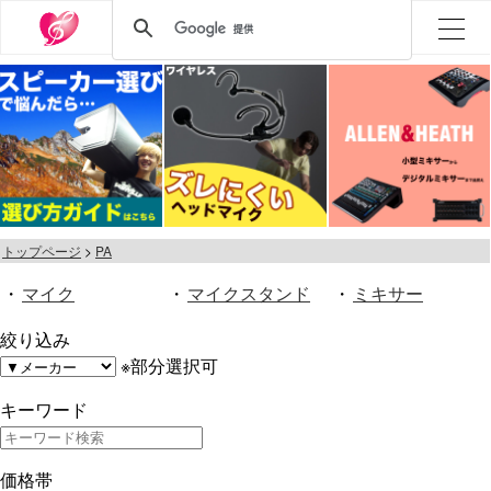
トップページ
PA
・
マイク
・
マイクスタンド
・
ミキサー
絞り込み
※部分選択可
キーワード
価格帯