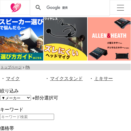
トップページ
PA
・
マイク
・
マイクスタンド
・
ミキサー
絞り込み
※部分選択可
キーワード
価格帯