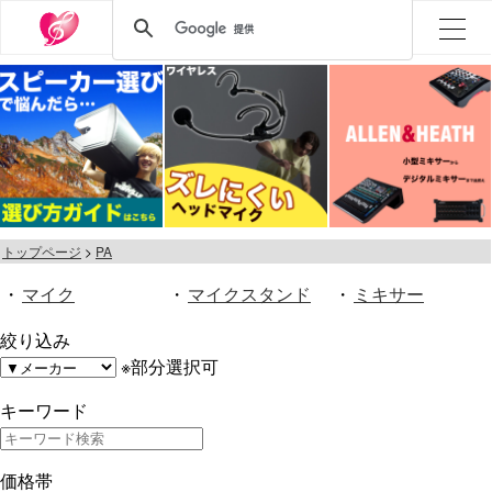
トップページ
PA
・
マイク
・
マイクスタンド
・
ミキサー
絞り込み
※部分選択可
キーワード
価格帯