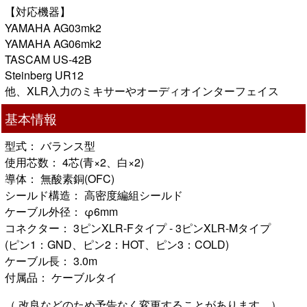
【対応機器】
YAMAHA AG03mk2
YAMAHA AG06mk2
TASCAM US-42B
Steinberg UR12
他、XLR入力のミキサーやオーディオインターフェイス
基本情報
型式： バランス型
使用芯数： 4芯(青×2、白×2)
導体： 無酸素銅(OFC)
シールド構造： 高密度編組シールド
ケーブル外径： φ6mm
コネクター： 3ピンXLR-Fタイプ - 3ピンXLR-Mタイプ
(ピン1：GND、ピン2：HOT、ピン3：COLD)
ケーブル長： 3.0m
付属品： ケーブルタイ
（ 改良などのため予告なく変更することがあります。）