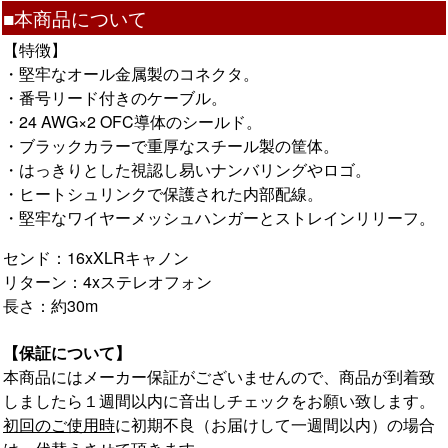
■本商品について
【特徴】
・堅牢なオール金属製のコネクタ。
・番号リード付きのケーブル。
・24 AWG×2 OFC導体のシールド。
・ブラックカラーで重厚なスチール製の筐体。
・はっきりとした視認し易いナンバリングやロゴ。
・ヒートシュリンクで保護された内部配線。
・堅牢なワイヤーメッシュハンガーとストレインリリーフ。
センド：16xXLRキャノン
リターン：4xステレオフォン
長さ：約30m
【保証について】
本商品にはメーカー保証がございませんので、商品が到着致
しましたら１週間以内に音出しチェックをお願い致します。
初回のご使用時
に初期不良（お届けして一週間以内）の場合