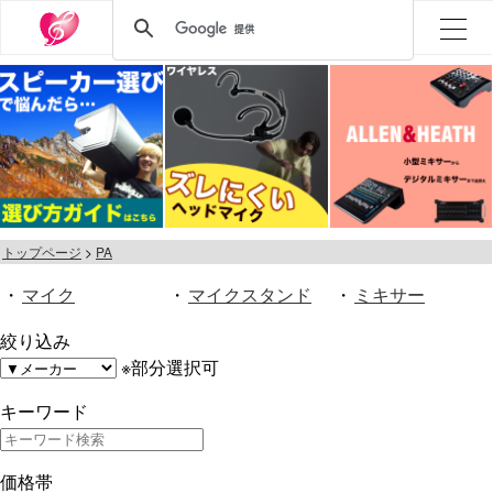
トップページ
PA
・
マイク
・
マイクスタンド
・
ミキサー
絞り込み
※部分選択可
キーワード
価格帯