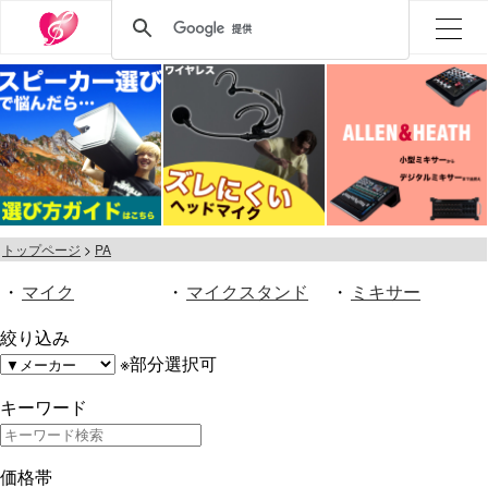
トップページ
PA
・
マイク
・
マイクスタンド
・
ミキサー
絞り込み
※部分選択可
キーワード
価格帯