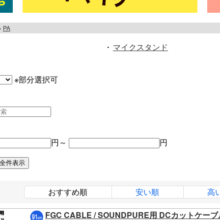
PA
・
マイクスタンド
※部分選択可
円～
円
おすすめ順
安い順
高
FGC CABLE / SOUNDPURE用 DCカットケー