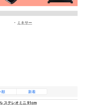
・
ミキサー
い順
新着
ブル ステレオミニ 91cm