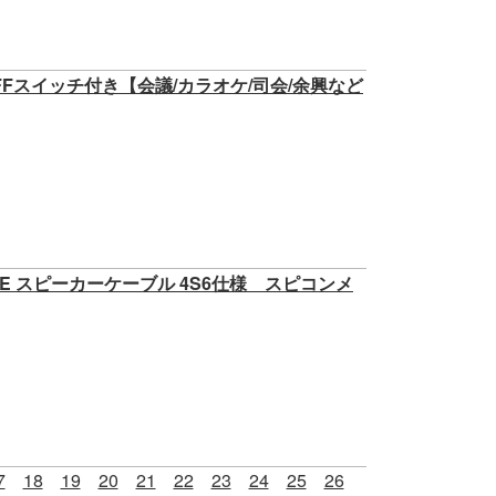
/OFFスイッチ付き【会議/カラオケ/司会/余興など
E スピーカーケーブル 4S6仕様 スピコンメ
7
18
19
20
21
22
23
24
25
26