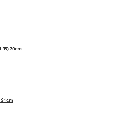
R) 30cm
91cm