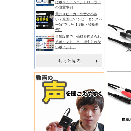
けボリュームコントローラー
の設置事例
天井スピーカーの音が小さ
い？原因は“インピーダンス不
一致”でした【復旧・診断事
例】
音響設備で「価格を抑えられ
るポイント」と「抑えられな
いポイント」
もっと見る