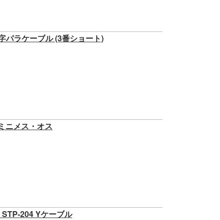
Y字パラケーブル (3番ショート)
オミニメス・オス
TP-204 Yケーブル