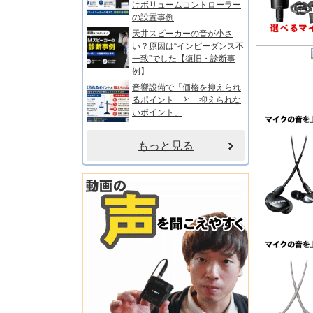
けボリュームコントローラー
の設置事例
天井スピーカーの音が小さ
い？原因は“インピーダンス不
一致”でした【復旧・診断事
例】
音響設備で「価格を抑えられ
るポイント」と「抑えられな
いポイント」
もっと見る