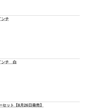
0インチ
0インチ 白
サリーセット【8月26日発売】