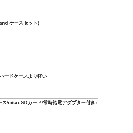
land ケースセット)
対応 ハードケースより軽い
ケース/microSDカード/常時給電アダプター付き)