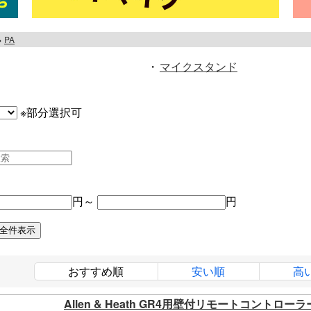
PA
・
マイクスタンド
※部分選択可
円～
円
おすすめ順
安い順
高
Allen & Heath GR4用壁付リモートコントローラ