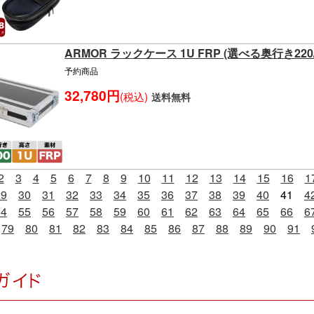
ARMOR ラックケース 1U FRP (選べる奥行き220/3
予約商品
32,780円
(税込)
送料無料
2
3
4
5
6
7
8
9
10
11
12
13
14
15
16
1
29
30
31
32
33
34
35
36
37
38
39
40
41
4
54
55
56
57
58
59
60
61
62
63
64
65
66
6
79
80
81
82
83
84
85
86
87
88
89
90
91