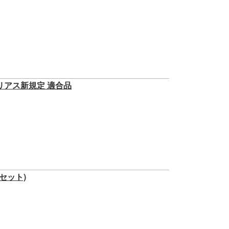
スプリアス新規定 適合品
スセット)