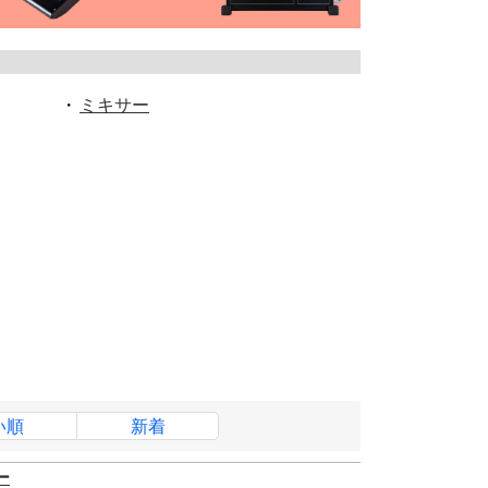
・
ミキサー
い順
新着
ー