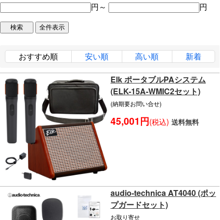
円～
円
おすすめ順
安い順
高い順
新着
Elk ポータブルPAシステム
(ELK-15A-WMIC2セット)
(納期要お問い合せ)
45,001円
(税込)
送料無料
audio-technica AT4040 (ポッ
プガードセット)
お取り寄せ