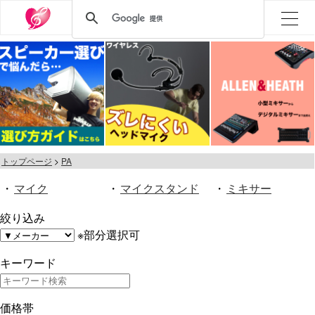
トップページ
PA
・
マイク
・
マイクスタンド
・
ミキサー
絞り込み
※部分選択可
キーワード
価格帯