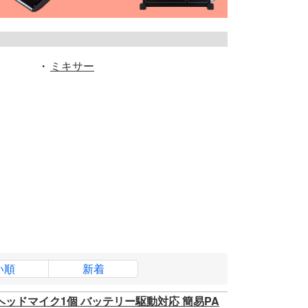
・
ミキサー
い順
新着
ク1本 ヘッドマイク1個 バッテリー駆動対応 簡易PA