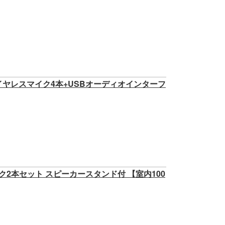
 ワイヤレスマイク4本+USBオーディオインターフ
マイク2本セット スピーカースタンド付 【室内100