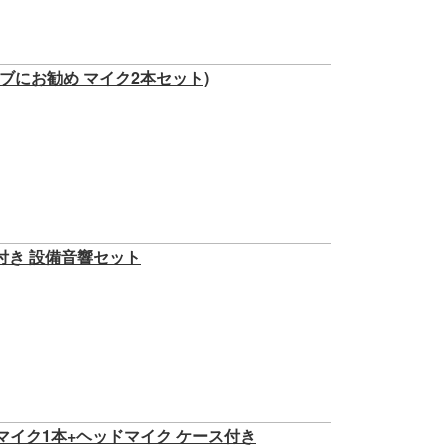
/ライブにお勧め マイク2本セット)
 付き 設備音響セット
マイク1本+ヘッドマイク ケース付き