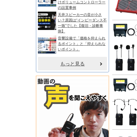
けボリュームコントローラー
の設置事例
天井スピーカーの音が小さ
い？原因は“インピーダンス不
一致”でした【復旧・診断事
例】
音響設備で「価格を抑えられ
るポイント」と「抑えられな
いポイント」
もっと見る