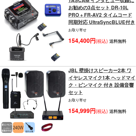
TASCAM インタビュー収録に
お勧めの3点セット DR-10L
PRO + FR-AV2 タイムコード
同期対応 UltraSyncBLUE付き
お取り寄せ
154,400円
(税込)
送料無料
JBL 壁掛けスピーカー2本 ワ
イヤレスマイク1本 ヘッドマイ
ク・ピンマイク 付き 設備音響
セット
お取り寄せ
154,999円
(税込)
送料無料