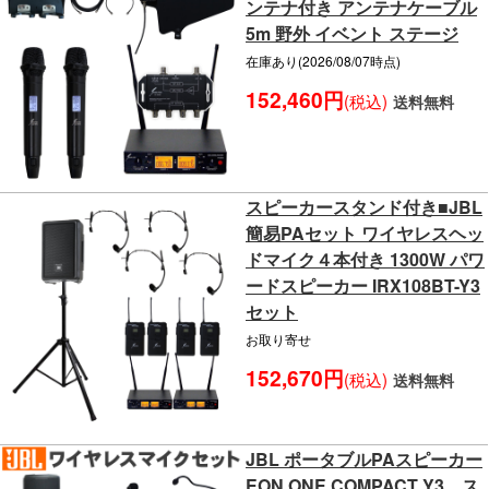
ンテナ付き アンテナケーブル
5m 野外 イベント ステージ
在庫あり(2026/08/07時点)
152,460円
(税込)
送料無料
スピーカースタンド付き■JBL
簡易PAセット ワイヤレスヘッ
ドマイク４本付き 1300W パワ
ードスピーカー IRX108BT-Y3
セット
お取り寄せ
152,670円
(税込)
送料無料
JBL ポータブルPAスピーカー
EON ONE COMPACT Y3 ス