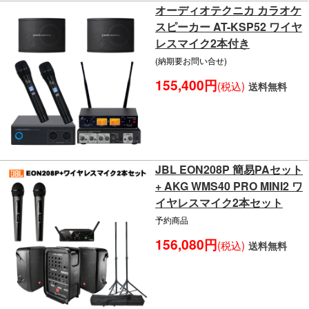
オーディオテクニカ カラオケ
スピーカー AT-KSP52 ワイヤ
レスマイク2本付き
(納期要お問い合せ)
155,400円
(税込)
送料無料
JBL EON208P 簡易PAセット
+ AKG WMS40 PRO MINI2 ワ
イヤレスマイク2本セット
予約商品
156,080円
(税込)
送料無料