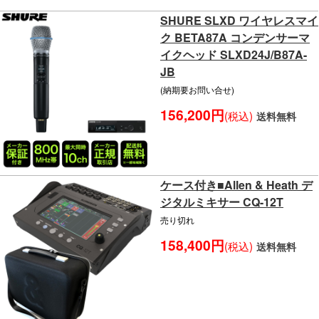
SHURE SLXD ワイヤレスマイ
ク BETA87A コンデンサーマ
イクヘッド SLXD24J/B87A-
JB
(納期要お問い合せ)
156,200円
(税込)
送料無料
ケース付き■Allen & Heath デ
ジタルミキサー CQ-12T
売り切れ
158,400円
(税込)
送料無料