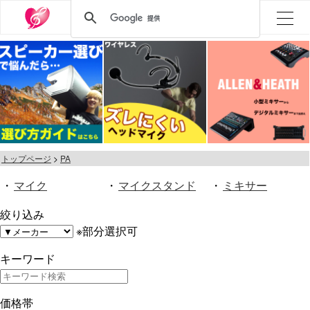
トップページ
PA
・
マイク
・
マイクスタンド
・
ミキサー
絞り込み
※部分選択可
キーワード
価格帯