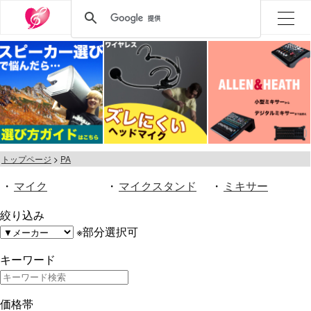
トップページ
PA
・
マイク
・
マイクスタンド
・
ミキサー
絞り込み
※部分選択可
キーワード
価格帯