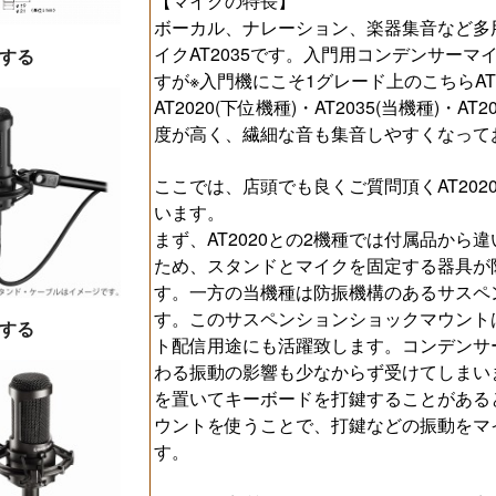
【マイクの特長】
ボーカル、ナレーション、楽器集音など多
イクAT2035です。入門用コンデンサーマ
する
すが※入門機にこそ1グレード上のこちらAT2
AT2020(下位機種)・AT2035(当機種)・
度が高く、繊細な音も集音しやすくなって
ここでは、店頭でも良くご質問頂くAT20
います。
まず、AT2020との2機種では付属品から違
ため、スタンドとマイクを固定する器具が
す。一方の当機種は防振機構のあるサスペ
す。このサスペンションショックマウント
する
ト配信用途にも活躍致します。コンデンサ
わる振動の影響も少なからず受けてしまい
を置いてキーボードを打鍵することがある
ウントを使うことで、打鍵などの振動をマ
す。