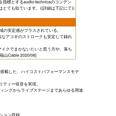
するaudio-technicaのコンデン
とても似ています。((詳細は下記にて))
、低域の安定感がプラスされている。
高なアコギのストロークも安定して録れ
マイクでまかないたいと思う方や、落ち
ble 2020/08]
｣を搭載した、ハイコストパフォーマンスモデ
オリティー収音を実現。
ディングからライブステージまであらゆる用途
ーション収録