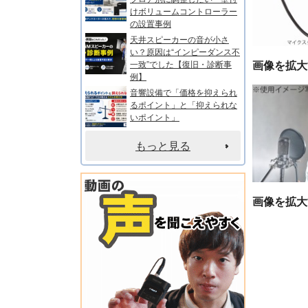
けボリュームコントローラー
の設置事例
天井スピーカーの音が小さ
い？原因は“インピーダンス不
画像を拡大
一致”でした【復旧・診断事
例】
音響設備で「価格を抑えられ
るポイント」と「抑えられな
いポイント」
もっと見る
画像を拡大