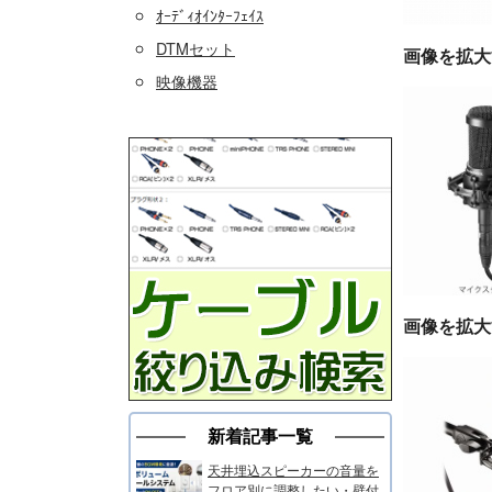
ｵｰﾃﾞｨｵｲﾝﾀｰﾌｪｲｽ
DTMセット
画像を拡大
映像機器
画像を拡大
新着記事一覧
天井埋込スピーカーの音量を
フロア別に調整したい・壁付