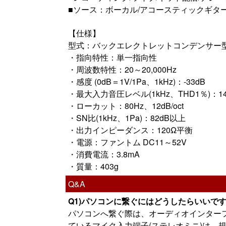
■ソース：ボーカル/アコースティックギタ
【仕様】
型式：バックエレクトレットコンデンサー
・指向特性：単一指向性
・周波数特性：20～20,000Hz
・感度 (0dB＝1V/1Pa、1kHz)：-33dB
・最大入力音圧レベル(1kHz、THD1％)：148dB
・ローカット：80Hz、12dB/oct
・SN比(1kHz、1Pa)：82dB以上
・出力インピーダンス：120Ω平衡
・電源：ファントム DC11～52V
・消費電流：3.8mA
・質量：403g
Q&A
Q1)パソコンに繋ぐにはどうしたらいいで
パソコンへ繋ぐ際は、オーディオインター
ているマイク入力端子(ステレオミニ)は、