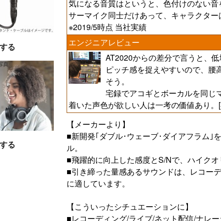
気になる音質はというと、色付けのない音を指標と
サーマイク同士だけあって、キャラクターは
※2019/5時点 当社実績
エンジニアレビュー
する
AT2020からの差分で言うと
ピッチ感を捉えやすいので、腰
そう。
宅録でアコギとボーカルを同じ
着いた声色が欲しい人は一考の価値あり。[福山Ca
【メーカーより】
■新開発｢ダブル･ウェーブ･ダイアフラム
する
ル。
■飛躍的に向上した感度とS/Nで、ハイク
■引き締った量感あるサウンドは、レコー
に適しています。
【こういったシチュエーションに】
■レコーディング/ライブ/ネット配信/ナレ