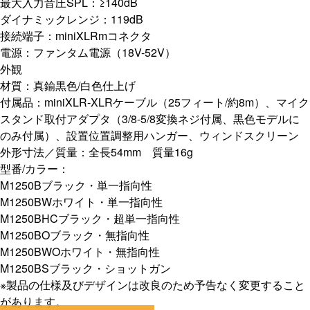
最大入力音圧SPL：≥140dB
ダイナミックレンジ：119dB
接続端子：miniXLRmコネクタ
電源：ファンタム電源（18V-52V）
外観
材質：真鍮黒色/白色仕上げ
付属品：miniXLR-XLRケーブル（25フィート/約8m）、マイク
スタンド取付アダプタ（3/8-5/8変換ネジ付属、黒色モデルに
のみ付属）、設置位置調整用ハンガー、ウィンドスクリーン
外形寸法／質量：全長54mm 質量16g
型番/カラー：
M1250Bブラック・単一指向性
M1250BWホワイト・単一指向性
M1250BHCブラック・超単一指向性
M1250BOブラック・無指向性
M1250BWOホワイト・無指向性
M1250BSブラック・ショットガン
※製品の仕様及びデザインは改良のため予告なく変更すること
があります。