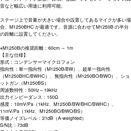
音など幅広い用途に利用可能。
ステージ上で音量が大きい場合や設置してあるマイクが多い場
合、M1250BHC が最適です。音源に合わせてM1250B の半分
の距離に設置してください。
※M1250Bの推奨距離：60cm ～ 1m
【主な仕様】
形式：コンデンサーマイクロフォン
指向性：単一指向性（M1250B/BW）、超単一指向性
（M1250BHC/BWHC）、無指向性（M1250BO/BWO）、ショ
ットガン（M1250BS）
周波数特性：50Hz～19kHz
出力インピーダンス：150Ω
感度：10mV/Pa（1kHz、M1250B/BW/BHC/BWHC）、
11mV/Pa（1kHz、M1250BO/BWO/BS）
等価ノイズレベル：21dB（A-weighted）
S/N比：73dB