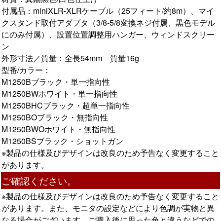
付属品：miniXLR-XLRケーブル（25フィート/約8m）、マイ
クスタンド取付アダプタ（3/8-5/8変換ネジ付属、黒色モデル
にのみ付属）、設置位置調整用ハンガー、ウィンドスクリー
ン
外形寸法／質量：全長54mm 質量16g
型番/カラー：
M1250Bブラック・単一指向性
M1250BWホワイト・単一指向性
M1250BHCブラック・超単一指向性
M1250BOブラック・無指向性
M1250BWOホワイト・無指向性
M1250BSブラック・ショットガン
※製品の仕様及びデザインは改良のため予告なく変更すること
があります。
ご確認ください。
※製品の仕様及びデザインは改良のため予告なく変更すること
があります。また、モニタの設定などにより色調が実物と異
なる場合がございます。ご購入後に思った色と違うなどでの