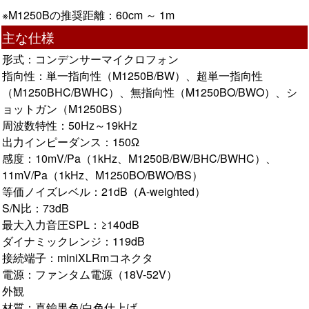
※M1250Bの推奨距離：60cm ～ 1m
主な仕様
形式：コンデンサーマイクロフォン
指向性：単一指向性（M1250B/BW）、超単一指向性
（M1250BHC/BWHC）、無指向性（M1250BO/BWO）、シ
ョットガン（M1250BS）
周波数特性：50Hz～19kHz
出力インピーダンス：150Ω
感度：10mV/Pa（1kHz、M1250B/BW/BHC/BWHC）、
11mV/Pa（1kHz、M1250BO/BWO/BS）
等価ノイズレベル：21dB（A-weighted）
S/N比：73dB
最大入力音圧SPL：≥140dB
ダイナミックレンジ：119dB
接続端子：miniXLRmコネクタ
電源：ファンタム電源（18V-52V）
外観
材質：真鍮黒色/白色仕上げ