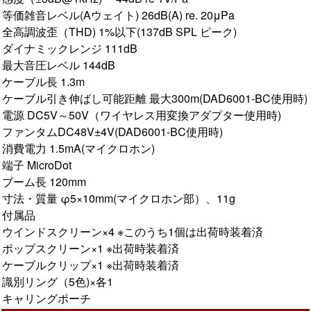
等価雑音レベル(Aウェイト) 26dB(A) re. 20μPa
全高調波歪（THD) 1%以下(137dB SPL ピーク)
ダイナミックレンジ 111dB
最大音圧レベル 144dB
ケーブル長 1.3m
ケーブル引き伸ばし可能距離 最大300m(DAD6001-BC使用時)
電源 DC5V～50V（ワイヤレス用変換アダプター使用時)
ファンタムDC48V±4V(DAD6001-BC使用時)
消費電力 1.5mA(マイクロホン)
端子 MicroDot
ブーム長 120mm
寸法・質量 φ5×10mm(マイクロホン部）、11g
付属品
ウインドスクリーン×4 ※このうち1個は出荷時装着済
ポップスクリーン×1 ※出荷時装着済
ケーブルクリップ×1 ※出荷時装着済
識別リング（5色)×各1
キャリングポーチ