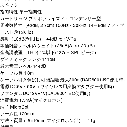
スペック
指向特性 単一指向性
カートリッジ プリポラライズド・コンデンサー型
周波数特性（±2dB, 2-3cm) 100Hz～20kHz（4～6dBソフトブ
ースト@15kHz）
感度（±3dB@1kHz) －44dB re 1V/Pa
等価雑音レベル(Aウェイト) 26dB(A) re. 20μPa
全高調波歪（THD) 1%以下(137dB SPL ピーク)
ダイナミックレンジ 111dB
最大音圧レベル 144dB
ケーブル長 1.3m
ケーブル引き伸ばし可能距離 最大300m(DAD6001-BC使用時)
電源 DC5V～50V（ワイヤレス用変換アダプター使用時)
ファンタムDC48V±4V(DAD6001-BC使用時)
消費電力 1.5mA(マイクロホン)
端子 MicroDot
ブーム長 120mm
寸法・質量 φ5×10mm(マイクロホン部）、11g