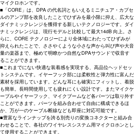
マイクロホンです。
■「CORE」は、DPA の代名詞ともいえるミニチュア・カプセ
ルのアンプ部を改良したことでひずみを最小限に抑え、広大な
ダイナミックレンジを獲得する新しいテクノロジーです。ダイ
ナミックレンジは、現行モデルと比較して最大14dB 向上。さ
らに、CORE テクノロジーにより全体域にわたってひずみが
抑えられたことで、ささやくような小さな声から叫び声や大音
量の楽器まで、極めて明瞭かつ自然なDPAサウンドで収音す
ることができます。
■これまでにない快適な装着感を実現する、高品位ヘッドセッ
トシステムです。イヤーフック部には柔軟性と弾力性に富んだ
素材を採用しています。どんな耳にも確実にフィットし、着脱
も簡単。長時間使用しても疲れにくい設計です。またマイクケ
ーブルやイヤーフック、マイクブームなど各パーツは取り外す
ことができます。パーツを組み合わせて自由に構成できるほ
か、万が一のケーブル断線なども即座に対応可能です。
■豊富なラインナップを誇る別売りの変換コネクターと組み合
わせることで、各社のワイヤレスシステム用マイクロホンとし
て使用することができます。