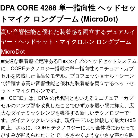
DPA CORE 4288 単一指向性 ヘッドセッ
トマイク ロングブーム (MicroDot)
高い音響性能と優れた装着感を両立するデュアルイ
ヤー・ヘッドセット・マイクロホン ロングブーム
MicroDot
■快適な装着感で定評あるFlexタイプのヘッドセットシステム
に、COREテクノロジー搭載の単一指向性ミニチュア・カプ
セルを搭載した高品位モデル。プロフェッショナル・シーン
で活躍する高い音響性能と優れた装着感を両立するヘッドセ
ット・マイクロホンです。
■「CORE」は、DPA の代名詞ともいえるミニチュア・カプ
セルのアンプ部を改良したことでひずみを最小限に抑え、広
大なダイナミックレンジを獲得する新しいテクノロジーで
す。ダイナミックレンジは、現行モデルと比較して最大14dB
向上。さらに、CORE テクノロジーにより全体域にわたって
ひずみが抑えられたことで、ささやくような小さな声から叫