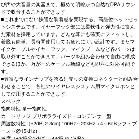
び声や大音量の楽器まで、極めて明瞭かつ自然なDPAサウン
ドで収音することができます。
■これまでにない快適な装着感を実現する、高品位ヘッドセッ
トシステムです。イヤーフック部には柔軟性と弾力性に富ん
だ素材を採用しています。どんな耳にも確実にフィットし、
着脱も簡単。長時間使用しても疲れにくい設計です。またマ
イクケーブルやイヤーフック、マイクブームなど各パーツは
取り外すことができます。パーツを組み合わせて自由に構成
できるほか、万が一のケーブル断線なども即座に対応可能で
す。
■豊富なラインナップを誇る別売りの変換コネクターと組み合
わせることで、各社のワイヤレスシステム用マイクロホンと
して使用することができます。
スペック
指向特性 単一指向性
カートリッジ プリポラライズド・コンデンサー型
周波数特性（±2dB, 2-3cm) 100Hz～20kHz（4～6dBソフトブ
ースト@15kHz）
感度（±3dB@1kHz) －44dB re 1V/Pa