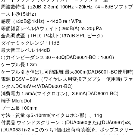
周波数特性（±2dB, 2-3cm) 100Hz～20kHz（4～6dBソフトブ
ースト@15kHz）
感度（±3dB@1kHz) －44dB re 1V/Pa
等価雑音レベル(Aウェイト) 26dB(A) re. 20μPa
全高調波歪（THD) 1%以下(137dB SPL ピーク)
ダイナミックレンジ 111dB
最大音圧レベル 144dB
出力インピーダンス 30～40Ω(DAD6001-BC：100Ω)
ケーブル長 1.3m
ケーブル引き伸ばし可能距離 最大300m(DAD6001-BC使用時)
電源 DC5V～50V（ワイヤレス用変換アダプター使用時) ファ
ンタムDC48V±4V(DAD6001-BC)
消費電力 1.5mA(マイクロホン)、3.5mA(DAD6001-BC)
端子 MicroDot
ブーム長 100mm
寸法・質量 φ5×10mm(マイクロホン部）、11g
付属品 ウインドスクリーン：(DUA0560またはDUA0567)×3,
(DUA0531)×2 ※このうち1個は出荷時装着済、ポップスクリー