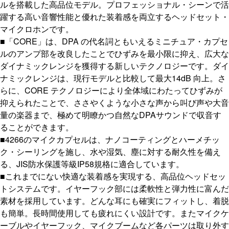
ルを搭載した高品位モデル。プロフェッショナル・シーンで活
躍する高い音響性能と優れた装着感を両立するヘッドセット・
マイクロホンです。
■「CORE」は、DPA の代名詞ともいえるミニチュア・カプセ
ルのアンプ部を改良したことでひずみを最小限に抑え、広大な
ダイナミックレンジを獲得する新しいテクノロジーです。ダイ
ナミックレンジは、現行モデルと比較して最大14dB 向上。さ
らに、CORE テクノロジーにより全体域にわたってひずみが
抑えられたことで、ささやくような小さな声から叫び声や大音
量の楽器まで、極めて明瞭かつ自然なDPAサウンドで収音す
ることができます。
■4266のマイクカプセルは、ナノコーティングとハーメチッ
ク・シーリングを施し、水や湿気、塵に対する耐久性を備え
る、JIS防水保護等級IP58規格に適合しています。
■これまでにない快適な装着感を実現する、高品位ヘッドセッ
トシステムです。イヤーフック部には柔軟性と弾力性に富んだ
素材を採用しています。どんな耳にも確実にフィットし、着脱
も簡単。長時間使用しても疲れにくい設計です。またマイクケ
ーブルやイヤーフック、マイクブームなど各パーツは取り外す