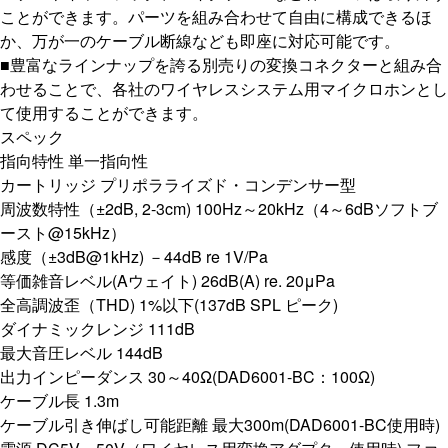
ことができます。パーツを組み合わせて自由に構成できるほ
か、万が一のケーブル断線なども即座に対応可能です。
■豊富なラインナップを誇る別売りの変換コネクターと組み合
わせることで、各社のワイヤレスシステム用マイクロホンとし
て使用することができます。
スペック
指向特性 単一指向性
カートリッジ プリポラライズド・コンデンサー型
周波数特性（±2dB, 2-3cm) 100Hz～20kHz（4～6dBソフトブ
ースト@15kHz）
感度（±3dB@1kHz) －44dB re 1V/Pa
等価雑音レベル(Aウェイト) 26dB(A) re. 20μPa
全高調波歪（THD) 1%以下(137dB SPL ピーク)
ダイナミックレンジ 111dB
最大音圧レベル 144dB
出力インピーダンス 30～40Ω(DAD6001-BC：100Ω)
ケーブル長 1.3m
ケーブル引き伸ばし可能距離 最大300m(DAD6001-BC使用時)