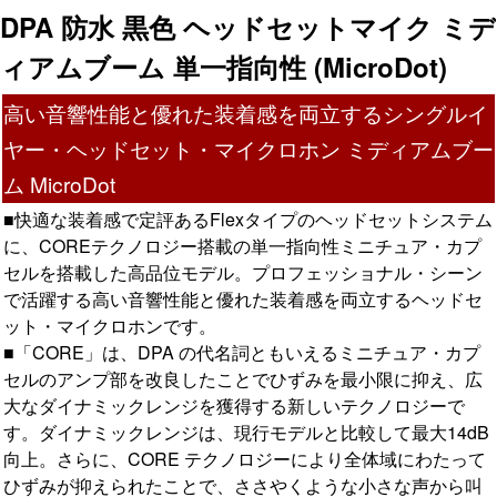
DPA 防水 黒色 ヘッドセットマイク ミデ
ィアムブーム 単一指向性 (MicroDot)
高い音響性能と優れた装着感を両立するシングルイ
ヤー・ヘッドセット・マイクロホン ミディアムブー
ム MicroDot
■快適な装着感で定評あるFlexタイプのヘッドセットシステム
に、COREテクノロジー搭載の単一指向性ミニチュア・カプ
セルを搭載した高品位モデル。プロフェッショナル・シーン
で活躍する高い音響性能と優れた装着感を両立するヘッドセ
ット・マイクロホンです。
■「CORE」は、DPA の代名詞ともいえるミニチュア・カプ
セルのアンプ部を改良したことでひずみを最小限に抑え、広
大なダイナミックレンジを獲得する新しいテクノロジーで
す。ダイナミックレンジは、現行モデルと比較して最大14dB
向上。さらに、CORE テクノロジーにより全体域にわたって
ひずみが抑えられたことで、ささやくような小さな声から叫