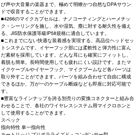
び声や大音量の楽器まで、極めて明瞭かつ自然なDPAサウン
ドで収音することができます。
■4266のマイクカプセルは、ナノコーティングとハーメチッ
ク・シーリングを施し、水や湿気、塵に対する耐久性を備え
る、JIS防水保護等級IP58規格に適合しています。
■これまでにない快適な装着感を実現する、高品位ヘッドセッ
トシステムです。イヤーフック部には柔軟性と弾力性に富ん
だ素材を採用しています。どんな耳にも確実にフィットし、
着脱も簡単。長時間使用しても疲れにくい設計です。またマ
イクケーブルやイヤーフック、マイクブームなど各パーツは
取り外すことができます。パーツを組み合わせて自由に構成
できるほか、万が一のケーブル断線なども即座に対応可能で
す。
■豊富なラインナップを誇る別売りの変換コネクターと組み合
わせることで、各社のワイヤレスシステム用マイクロホンと
して使用することができます。
スペック
指向特性 単一指向性
カートリッジ プリポラライズド・コンデンサー型