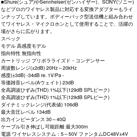
■Shure(シュア)やSennheiser(ゼンハイザー)、SONY(ソニー)
などプロのワイヤレス製品に対応する変換アダプターもライ
ンナップしています。ボディーパック型送信機と組み合わせ
てワイヤレス・マイクロホンとして使用することで、活躍の
場がさらに広がります。
スペック
モデル 高感度モデル
指向特性 無指向性
カートリッジ プリポラライズド・コンデンサー
周波数レンジ(±2dB) 20Hz～20kHz
感度(±3dB) -34dB re. 1V/Pa -
等価雑音レベル(Aウェイト) 23dB
全高調波ひずみ(THD) 1%以下(129dB SPLピーク)
全高調波ひずみ(THD) 1%以下(129dB SPLピーク)
ダイナミックレンジ(代表値) 106dB
最大音圧レベル 134dB
出力インピーダンス 30～40Ω
ケーブル引き伸ばし可能距離 最大300m
電源 ワイヤレスシステム：5～50V ファンタムDC48V±4V