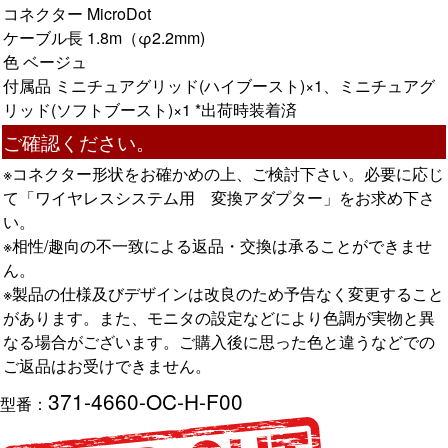
コネクター MicroDot
ケーブル長 1.8m（φ2.2mm)
色 ベージュ
付属品 ミニチュアグリッド(ハイブースト)×1、ミニチュアグ
リッド(ソフトブースト)×1 *出荷時装着済
ご確認ください。
※コネクター形状をお確かめの上、ご検討下さい。必要に応じ
て「ワイヤレスシステム用 変換アダプター」をお求め下さ
い。
※相性/趣向の不一致による返品・交換は承ることができませ
ん。
※製品の仕様及びデザインは改良のため予告なく変更すること
があります。また、モニタの設定などにより色調が実物と異
なる場合がございます。ご購入後に思った色と違うなどでの
ご返品はお受けできません。
371-4660-OC-H-F00
型番：