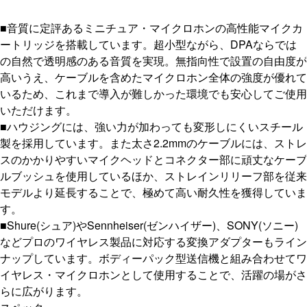
■音質に定評あるミニチュア・マイクロホンの高性能マイクカ
ートリッジを搭載しています。超小型ながら、DPAならでは
の自然で透明感のある音質を実現。無指向性で設置の自由度が
高いうえ、ケーブルを含めたマイクロホン全体の強度が優れて
いるため、これまで導入が難しかった環境でも安心してご使用
いただけます。
■ハウジングには、強い力が加わっても変形しにくいスチール
製を採用しています。また太さ2.2mmのケーブルには、ストレ
スのかかりやすいマイクヘッドとコネクター部に頑丈なケーブ
ルブッシュを使用しているほか、ストレインリリーフ部を従来
モデルより延長することで、極めて高い耐久性を獲得していま
す。
■Shure(シュア)やSennheiser(ゼンハイザー)、SONY(ソニー)
などプロのワイヤレス製品に対応する変換アダプターもライン
ナップしています。ボディーパック型送信機と組み合わせてワ
イヤレス・マイクロホンとして使用することで、活躍の場がさ
らに広がります。