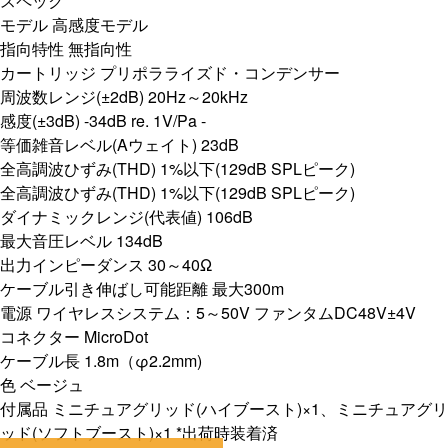
スペック
モデル 高感度モデル
指向特性 無指向性
カートリッジ プリポラライズド・コンデンサー
周波数レンジ(±2dB) 20Hz～20kHz
感度(±3dB) -34dB re. 1V/Pa -
等価雑音レベル(Aウェイト) 23dB
全高調波ひずみ(THD) 1%以下(129dB SPLピーク)
全高調波ひずみ(THD) 1%以下(129dB SPLピーク)
ダイナミックレンジ(代表値) 106dB
最大音圧レベル 134dB
出力インピーダンス 30～40Ω
ケーブル引き伸ばし可能距離 最大300m
電源 ワイヤレスシステム：5～50V ファンタムDC48V±4V
コネクター MicroDot
ケーブル長 1.8m（φ2.2mm)
色 ベージュ
付属品 ミニチュアグリッド(ハイブースト)×1、ミニチュアグリ
ッド(ソフトブースト)×1 *出荷時装着済