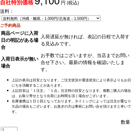
円
(税込)
自社特別価格
送料：
ご予約商品
商品ページに入荷
入荷遅延が無ければ、表記の日程で入荷す
日の明記がある場
る見込みです。
合
お手数ではございますが、当店までお問い
入荷日表示が無い
合せ下さい。最新の情報を確認いたしま
場合
す。
上記の表示は目安となります。ご注文状況や運送状況により表示よりもお日
にちを頂戴することがあります。
上記目安は「１注文」「１点」注文時の目安となります。複数ご購入の場合
は、お取り寄せとなり出荷にお時間を頂く場合がございます。
在庫連携は１日１回となっております。タイミングによっては注文が重なり
欠品の場合もございます。お急ぎの方は事前にお問い合せ頂けますと幸いで
す。
数量