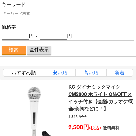
キーワード
価格帯
円～
円
おすすめ順
安い順
高い順
新着
KC ダイナミックマイク
CM2000 ホワイト ON/OFFス
イッチ付き【会議/カラオケ/司
会/余興などに！】
お取り寄せ
2,500円
(税込)
送料無料