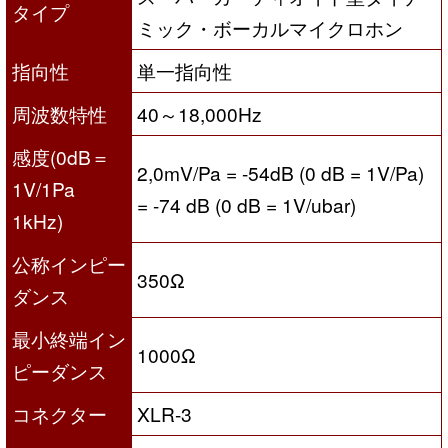
タイプ
ミック・ボーカルマイクロホン
指向性
単一指向性
周波数特性
40～18,000Hz
感度(0dB＝
2,0mV/Pa = -54dB (0 dB = 1V/Pa)
1V/1Pa
= -74 dB (0 dB = 1V/ubar)
1kHz)
公称インピー
350Ω
ダンス
最小終端イン
1000Ω
ピーダンス
コネクター
XLR-3