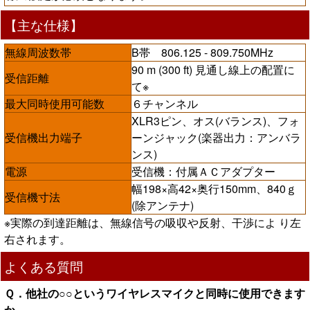
【主な仕様】
無線周波数帯
B帯 806.125 - 809.750MHz
90 m (300 ft) 見通し線上の配置に
受信距離
て※
最大同時使用可能数
６チャンネル
XLR3ピン、オス(バランス)、フォ
受信機出力端子
ーンジャック(楽器出力：アンバラ
ンス)
電源
受信機：付属ＡＣアダプター
幅198×高42×奥行150mm、840ｇ
受信機寸法
(除アンテナ)
※実際の到達距離は、無線信号の吸収や反射、干渉によ り左
右されます。
よくある質問
Ｑ．他社の○○というワイヤレスマイクと同時に使用できます
か。