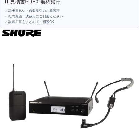
📄 見積書PDFを無料発行
✓ 請求書払い・台数割引のご相談可
✓ 社内稟議・決裁用にご利用ください
✓ 設置工事もまとめてご相談OK