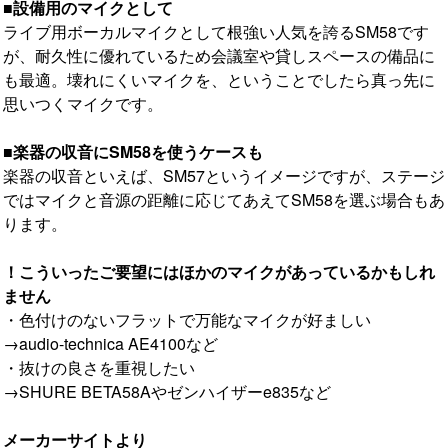
■設備用のマイクとして
ライブ用ボーカルマイクとして根強い人気を誇るSM58です
が、耐久性に優れているため会議室や貸しスペースの備品に
も最適。壊れにくいマイクを、ということでしたら真っ先に
思いつくマイクです。
■楽器の収音にSM58を使うケースも
楽器の収音といえば、SM57というイメージですが、ステージ
ではマイクと音源の距離に応じてあえてSM58を選ぶ場合もあ
ります。
！こういったご要望にはほかのマイクがあっているかもしれ
ません
・色付けのないフラットで万能なマイクが好ましい
→audio-technica AE4100など
・抜けの良さを重視したい
→SHURE BETA58Aやゼンハイザーe835など
メーカーサイトより