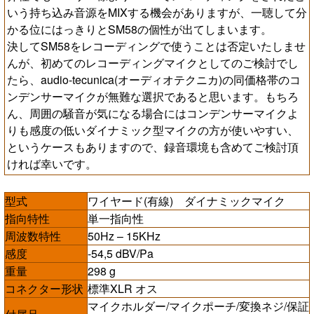
いう持ち込み音源をMIXする機会がありますが、一聴して分
かる位にはっきりとSM58の個性が出てしまいます。
決してSM58をレコーディングで使うことは否定いたしませ
んが、初めてのレコーディングマイクとしてのご検討でし
たら、audio-tecunica(オーディオテクニカ)の同価格帯のコ
ンデンサーマイクが無難な選択であると思います。もちろ
ん、周囲の騒音が気になる場合にはコンデンサーマイクよ
りも感度の低いダイナミック型マイクの方が使いやすい、
というケースもありますので、録音環境も含めてご検討頂
ければ幸いです。
型式
ワイヤード(有線) ダイナミックマイク
指向特性
単一指向性
周波数特性
50Hz – 15KHz
感度
-54,5 dBV/Pa
重量
298 g
コネクター形状
標準XLR オス
マイクホルダー/マイクポーチ/変換ネジ/保証