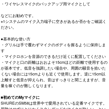
・ワイヤレスマイクのバックアップ用マイクとして
などにお勧めです。
※1システムのマイク入力端子に空きがあるか否かをご確認く
ださい。
●基本的な使い方
・グリルは手で覆わずマイクのボディを握るように保持しま
す
・マイクロホンを音源のできるだけ近くに配置してください
・マイクと口の距離はおおよそ15cmほどの距離で使用するの
が基本です。低音を強調したい場合や、周囲の騒音を拾いた
くない場合には15cmよりも近くで使用します。逆に15cm以
上離すと低音が抑えられ、音はすっきりと聞こえますが、音
量を稼ぐのが難しくなります。
■初めてのMyマイクに
SHUREのSM58は世界中で愛用されている定番マイクです。
冒険はせずにとにかくスタンダードなマイクが欲しい、とい